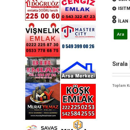
ISIT
İLAN 
Sırala
Toplam Ka