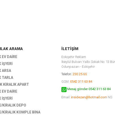
EMLAK ARAMA
İLETIŞIM
K EV DAIRE
Eskişehir Reklam
İkieylül Bulvarı Yalbı Sokak No: 13 Bü
K İŞYERI
Odunpazarı - Eskişehir
K ARSA
Telefon:
230 25 65
K TARLA
GSM:
0542 311 63 84
K KIRALIK APART
Mesaj gönder 0542 311 63 84
K EV DAIRE
Email:
insidezen@hotmail.com
NS
K İŞYERI
K/KIRALIK DEPO
K/KIRALIK KOMPLE BİNA