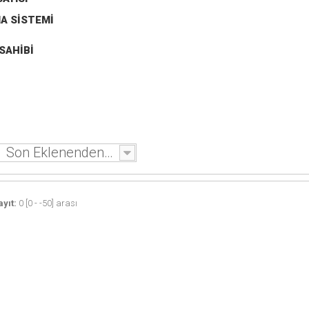
MA SISTEMI
SAHIBI
Son Eklenenden - Eskiye
yıt:
0 [0 - -50] arası