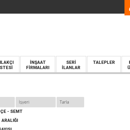
LAKÇI
İNŞAAT
SERI
TALEPLER
İSTESİ
FİRMALARI
İLANLAR
Ü
İLÇE - SEMT
 ARALIĞI
AYISI