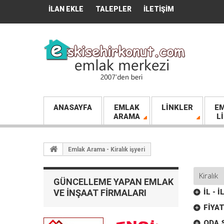
İLAN EKLE
TALEPLER
İLETIŞIM
ANASAYFA
EMLAK
LINKLER
EM
ARAMA
L
Emlak Arama - Kiralık işyeri
GÜNCELLEME YAPAN EMLAK
VE İNŞAAT FIRMALARI
İL - 
FIYAT
ODA S