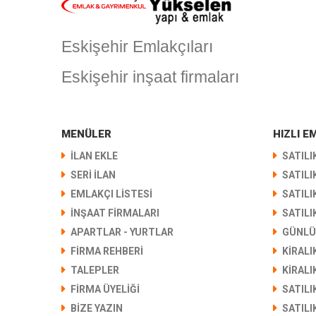
Eskişehir Emlakçıları
Eskişehir inşaat firmaları
MENÜLER
HIZLI 
İLAN EKLE
SATILI
SERİ İLAN
SATILI
EMLAKÇI LİSTESİ
SATILI
İNŞAAT FİRMALARI
SATILI
APARTLAR - YURTLAR
GÜNLÜ
FIRMA REHBERI
KIRALI
TALEPLER
KIRALI
FIRMA ÜYELIĞI
SATILI
BIZE YAZIN
SATILI