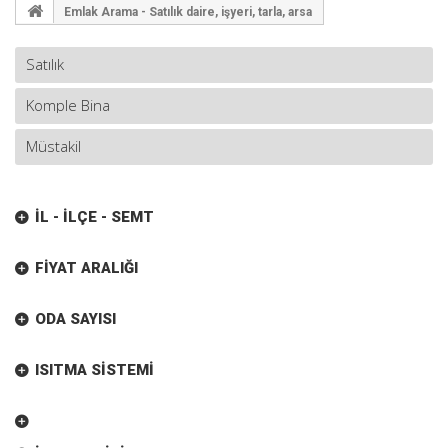
Emlak Arama - Satılık daire, işyeri, tarla, arsa
İL - İLÇE - SEMT
FIYAT ARALIĞI
ODA SAYISI
ISITMA SISTEMI