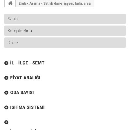
Emlak Arama - Satılık daire, işyeri, tarla, arsa
İL - İLÇE - SEMT
FIYAT ARALIĞI
ODA SAYISI
ISITMA SISTEMI