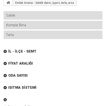
Emlak Arama - Satılık daire, işyeri, tarla, arsa
İL - İLÇE - SEMT
FIYAT ARALIĞI
ODA SAYISI
ISITMA SISTEMI