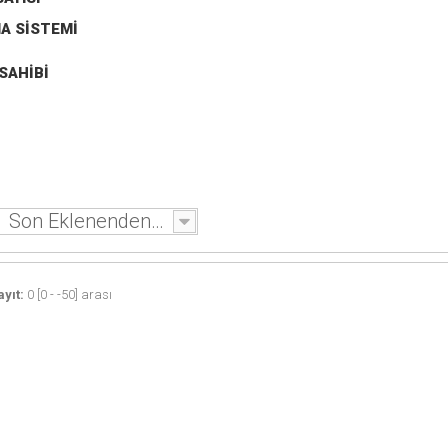
MA SISTEMI
SAHIBI
Son Eklenenden - Eskiye
yıt:
0 [0 - -50] arası