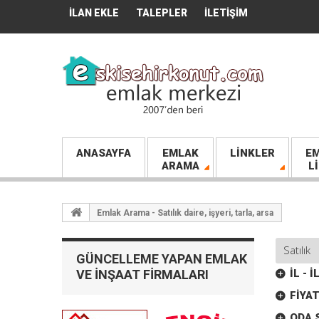
İLAN EKLE
TALEPLER
İLETIŞIM
ANASAYFA
EMLAK
LINKLER
EM
ARAMA
L
Emlak Arama - Satılık daire, işyeri, tarla, arsa
GÜNCELLEME YAPAN EMLAK
VE İNŞAAT FIRMALARI
İL - 
FIYAT
ODA S