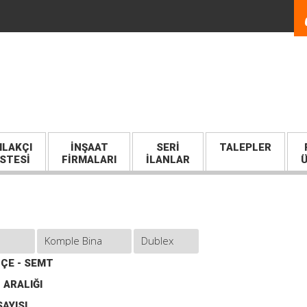
LAKÇI
İNŞAAT
SERI
TALEPLER
İSTESİ
FİRMALARI
İLANLAR
Ü
İLÇE - SEMT
 ARALIĞI
AYISI