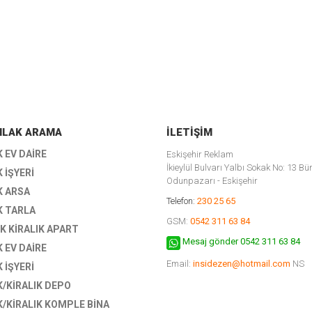
EMLAK ARAMA
İLETIŞIM
K EV DAIRE
Eskişehir Reklam
İkieylül Bulvarı Yalbı Sokak No: 13 Bü
K İŞYERI
Odunpazarı - Eskişehir
K ARSA
Telefon:
230 25 65
K TARLA
GSM:
0542 311 63 84
K KIRALIK APART
Mesaj gönder 0542 311 63 84
K EV DAIRE
Email:
insidezen@hotmail.com
NS
K İŞYERI
K/KIRALIK DEPO
K/KIRALIK KOMPLE BİNA