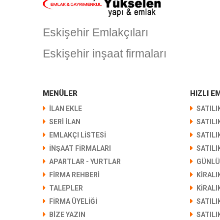
Eskişehir Emlakçıları
Eskişehir inşaat firmaları
MENÜLER
HIZLI 
İLAN EKLE
SATILI
SERİ İLAN
SATILI
EMLAKÇI LİSTESİ
SATILI
İNŞAAT FİRMALARI
SATILI
APARTLAR - YURTLAR
GÜNLÜ
FIRMA REHBERI
KIRALI
TALEPLER
KIRALI
FIRMA ÜYELIĞI
SATILI
BIZE YAZIN
SATILI