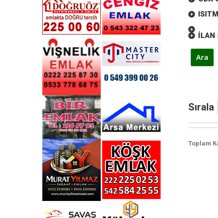
ISIT
İLAN 
Sırala
Toplam Ka