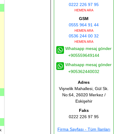
0222 226 97 95
HEMEN ARA
GSM
0555 964 91 44
HEMEN ARA
0536 244 00 32
HEMEN ARA
Whatsapp mesaj gönder
+905559649144
Whatsapp mesaj gönder
+905362440032
Adres
Vişnelik Mahallesi, Gül Sk.
No:64, 26020
Merkez /
Eskişehir
Faks
0222 226 97 95
Firma Sayfası - Tüm İlanları
k