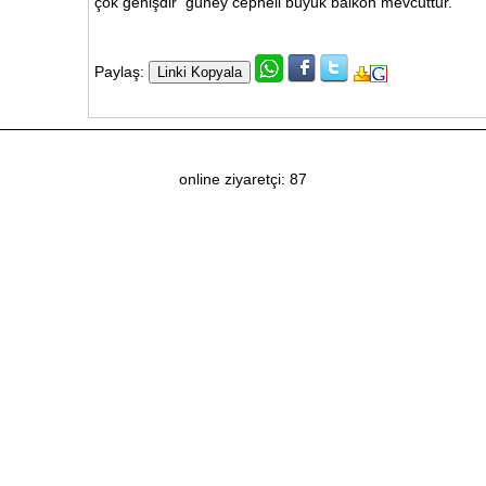
çok genişdir güney cepheli büyük balkon mevcuttur.
Paylaş:
online ziyaretçi: 87