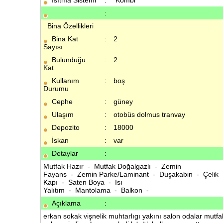
Isıtma Sistemi
:
Kombi
:
Bina Özellikleri
Bina Kat
:
2
Sayısı
Bulunduğu
:
2
Kat
Kullanım
:
boş
Durumu
Cephe
:
güney
Ulaşım
:
otobüs dolmus tranvay
Depozito
:
18000
İskan
:
var
Detaylar
:
Mutfak Hazır - Mutfak Doğalgazlı - Zemin
Fayans - Zemin Parke/Laminant - Duşakabin - Çelik
Kapı - Saten Boya - Isı
Yalıtım - Mantolama - Balkon -
Açıklama
:
erkan sokak vişnelik muhtarlıgı yakını salon odalar mutfa