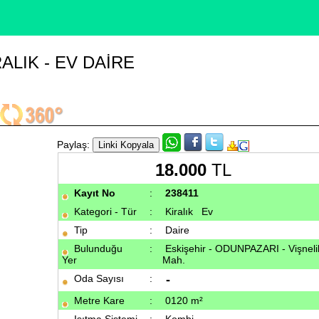
ALIK - EV DAIRE
Paylaş:
18.000
TL
Kayıt No
:
238411
Kategori - Tür
:
Kiralık
Ev
Tip
:
Daire
Bulunduğu
:
Eskişehir - ODUNPAZARI - Vişneli
Yer
Mah.
Oda Sayısı
:
-
Metre Kare
:
0120 m²