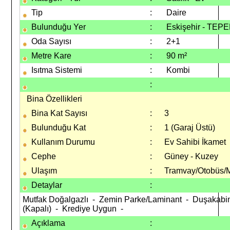
Tip
:
Daire
Bulunduğu Yer
:
Eskişehir - TEPE
Oda Sayısı
:
2+1
Metre Kare
:
90 m²
Isıtma Sistemi
:
Kombi
:
Bina Özellikleri
Bina Kat Sayısı
:
3
Bulunduğu Kat
:
1 (Garaj Üstü)
Kullanım Durumu
:
Ev Sahibi İkamet
Cephe
:
Güney - Kuzey
Ulaşım
:
Tramvay/Otobüs/
Detaylar
:
Mutfak Doğalgazlı - Zemin Parke/Laminant - Duşakabin 
(Kapalı) - Krediye Uygun -
Açıklama
: