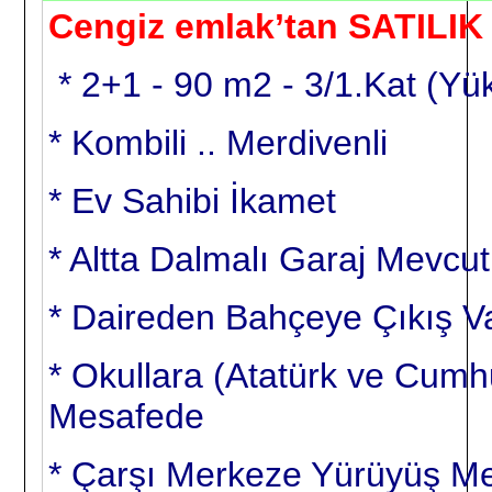
Cengiz emlak’tan SATILI
* 2+1 - 90 m2 - 3/1.Kat (Y
* Kombili .. Merdivenli
* Ev Sahibi İkamet
* Altta Dalmalı Garaj Mevcut
* Daireden Bahçeye Çıkış V
* Okullara (Atatürk ve Cumh
Mesafede
* Çarşı Merkeze Yürüyüş M