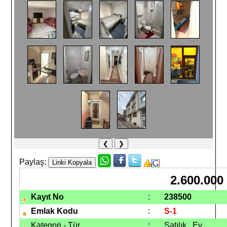
❮
❯
Paylaş:
2.600.000
Kayıt No
:
238500
Emlak Kodu
:
S-1
Kategori - Tür
:
Satılık Ev