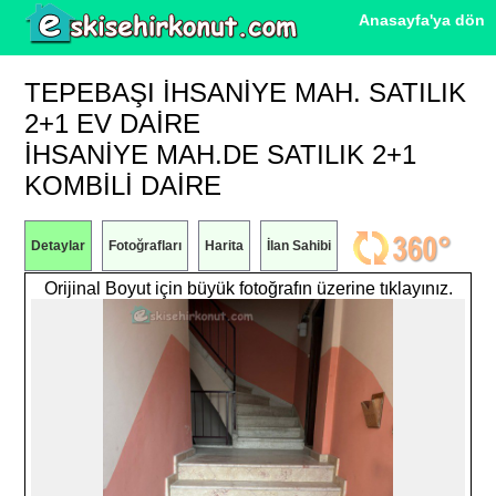
Anasayfa'ya dön
TEPEBAŞI İHSANIYE MAH. SATILIK
2+1 EV DAIRE
İHSANİYE MAH.DE SATILIK 2+1
KOMBİLİ DAİRE
Detaylar
Fotoğrafları
Harita
İlan Sahibi
Orijinal Boyut için büyük fotoğrafın üzerine tıklayınız.