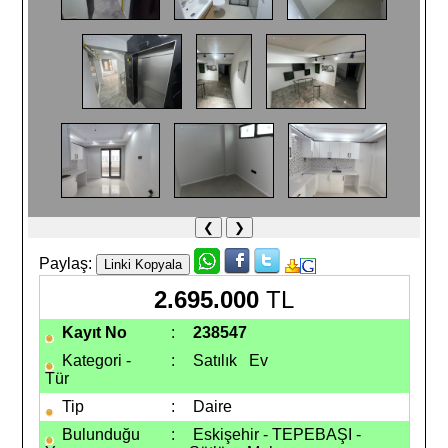
❮
❯
Paylaş:
2.695.000
TL
Kayıt No
:
238547
Kategori -
:
Satılık Ev
Tür
Tip
:
Daire
Bulunduğu
:
Eskişehir - TEPEBAŞI -