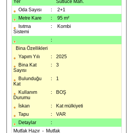
Yer
Sütlüce Mah.
Oda Sayısı
:
2+1
Metre Kare
:
95 m²
Isıtma
:
Kombi
Sistemi
:
Bina Özellikleri
Yapım Yılı
:
2025
Bina Kat
:
3
Sayısı
Bulunduğu
:
1
Kat
Kullanım
:
BOŞ
Durumu
İskan
:
Kat mülkiyeti
Tapu
:
VAR
Detaylar
:
Mutfak Hazır - Mutfak