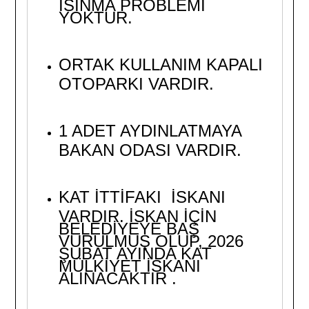
ISINMA PROBLEMİ
YOKTUR.
ORTAK KULLANIM KAPALI
OTOPARKI VARDIR.
1 ADET AYDINLATMAYA
BAKAN ODASI VARDIR.
KAT İTTİFAKI İSKANI
VARDIR. İSKAN İÇİN
BELEDİYEYE BAŞ
VURULMUŞ OLUP, 2026
ŞUBAT AYINDA KAT
MÜLKİYET İSKANI
ALINACAKTIR .