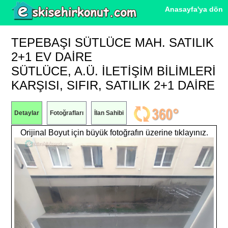
Anasayfa'ya dön
TEPEBAŞI SÜTLÜCE MAH. SATILIK
2+1 EV DAIRE
SÜTLÜCE, A.Ü. İLETİŞİM BİLİMLERİ
KARŞISI, SIFIR, SATILIK 2+1 DAİRE
Detaylar
Fotoğrafları
İlan Sahibi
Orijinal Boyut için büyük fotoğrafın üzerine tıklayınız.