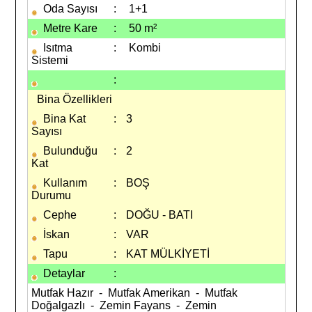
Oda Sayısı
:
1+1
Metre Kare
:
50 m²
Isıtma
:
Kombi
Sistemi
:
Bina Özellikleri
Bina Kat
:
3
Sayısı
Bulunduğu
:
2
Kat
Kullanım
:
BOŞ
Durumu
Cephe
:
DOĞU - BATI
İskan
:
VAR
Tapu
:
KAT MÜLKİYETİ
Detaylar
:
Mutfak Hazır - Mutfak Amerikan - Mutfak
Doğalgazlı - Zemin Fayans - Zemin