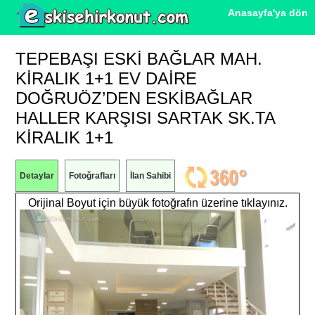
Anasayfa'ya dön
TEPEBAŞI ESKI BAĞLAR MAH.
KIRALIK 1+1 EV DAIRE
DOĞRUÖZ’DEN ESKİBAĞLAR
HALLER KARŞISI SARTAK SK.TA
KİRALIK 1+1
Detaylar
Fotoğrafları
İlan Sahibi
Orijinal Boyut için büyük fotoğrafın üzerine tıklayınız.