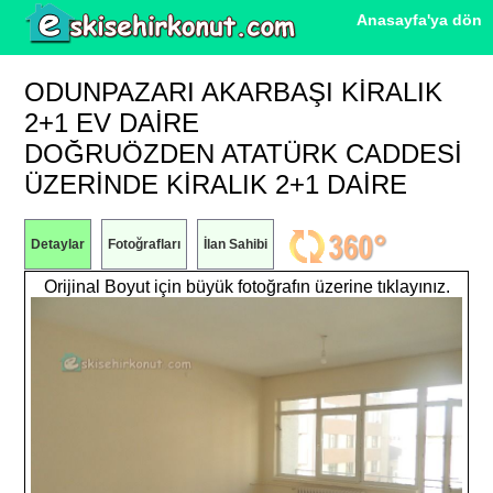
Anasayfa'ya dön
ODUNPAZARI AKARBAŞI KIRALIK
2+1 EV DAIRE
DOĞRUÖZDEN ATATÜRK CADDESİ
ÜZERİNDE KİRALIK 2+1 DAİRE
Detaylar
Fotoğrafları
İlan Sahibi
Orijinal Boyut için büyük fotoğrafın üzerine tıklayınız.