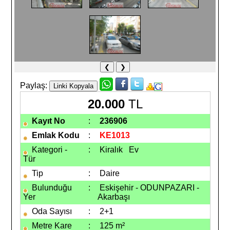
❮
❯
Paylaş:
20.000
TL
Kayıt No
:
236906
Emlak Kodu
:
KE1013
Kategori -
:
Kiralık
Ev
Tür
Tip
:
Daire
Bulunduğu
:
Eskişehir - ODUNPAZARI -
Yer
Akarbaşı
Oda Sayısı
:
2+1
Metre Kare
:
125 m²