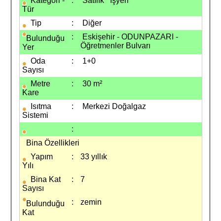
Kategori -
:
Satılık
İşyeri
Tür
Tip
:
Diğer
:
Eskişehir - ODUNPAZARI -
Bulunduğu
Öğretmenler Bulvarı
Yer
Oda
:
1+0
Sayısı
Metre
:
30 m²
Kare
Isıtma
:
Merkezi Doğalgaz
Sistemi
:
Bina Özellikleri
Yapım
:
33 yıllık
Yılı
Bina Kat
:
7
Sayısı
:
zemin
Bulunduğu
Kat