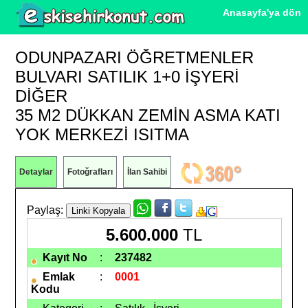
Anasayfa'ya dön
ODUNPAZARI ÖĞRETMENLER
BULVARI SATILIK 1+0 İŞYERI
DIĞER
35 M2 DÜKKAN ZEMIN ASMA KATI
YOK MERKEZI ISITMA
Detaylar
Fotoğrafları
İlan Sahibi
Paylaş:
5.600.000
TL
Kayıt No
:
237482
Emlak
:
0001
Kodu