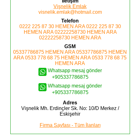
İletişim
Vişnelik Emlak
visnelik.emlak@hotmail.com
Telefon
0222 225 87 30
HEMEN ARA
0222 225 87 30
HEMEN ARA
02222258730
HEMEN ARA
02222258730
HEMEN ARA
GSM
05337786875
HEMEN ARA
05337786875
HEMEN
ARA
0533 778 68 75
HEMEN ARA
0533 778 68 75
HEMEN ARA
Whatsapp mesaj gönder
+905337786875
Whatsapp mesaj gönder
+905337786875
Adres
Vişnelik Mh. Erdinçler Sk. No: 10/D
Merkez /
Eskişehir
Firma Sayfası - Tüm İlanları