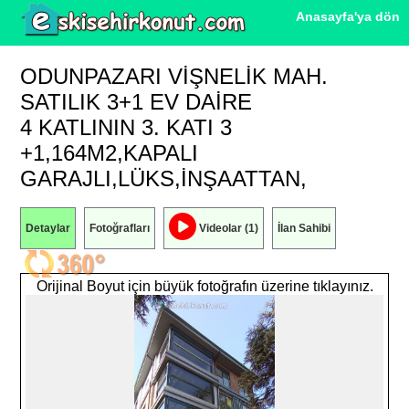
Anasayfa'ya dön
ODUNPAZARI VIŞNELIK MAH.
SATILIK 3+1 EV DAIRE
4 KATLININ 3. KATI 3
+1,164M2,KAPALI
GARAJLI,LÜKS,INŞAATTAN,
Detaylar
Fotoğrafları
Videolar (1)
İlan Sahibi
Orijinal Boyut için büyük fotoğrafın üzerine tıklayınız.