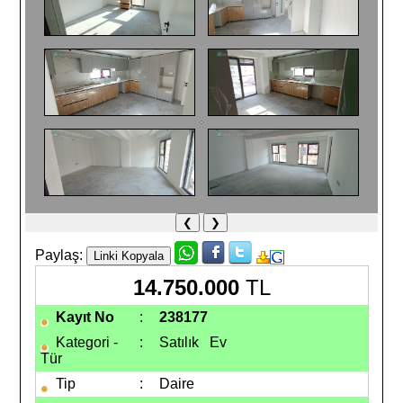
❮
❯
Paylaş:
14.750.000
TL
Kayıt No
:
238177
Kategori -
:
Satılık Ev
Tür
Tip
:
Daire