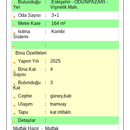
Bulunduğu
:
Eskişehir - ODUNPAZARI -
Yer
Vişnelik Mah.
Oda Sayısı
:
3+1
Metre Kare
:
164 m²
Isıtma
:
Kombi
Sistemi
:
Bina Özellikleri
Yapım Yılı
:
2025
Bina Kat
:
4
Sayısı
Bulunduğu
:
3
Kat
Cephe
:
güney,batı
Ulaşım
:
tramvay
Tapu
:
kat irtifaklı
Detaylar
:
Mutfak Hazır - Mutfak