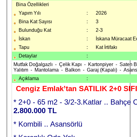
Bina Özellikleri
Yapım Yılı
:
2026
Bina Kat Sayısı
:
3
Bulunduğu Kat
:
2-3
İskan
:
İskana Müracaat Ed
Tapu
:
Kat İrtifakı
Detaylar
:
Mutfak Doğalgazlı - Çelik Kapı - Kartonpiyer - Saten B
Yalıtım - Mantolama - Balkon - Garaj (Kapalı) - Asa
Açıklama
:
Cengiz Emlak’tan SATILIK 2+0 SI
* 2+0 - 65 m2 - 3/2-3.Katlar .. Bahçe 
2.800.000 TL
* Kombili .. Asansörlü