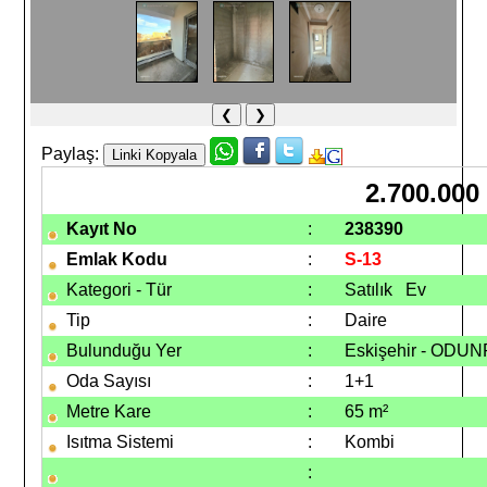
❮
❯
Paylaş:
2.700.000
Kayıt No
:
238390
Emlak Kodu
:
S-13
Kategori - Tür
:
Satılık Ev
Tip
:
Daire
Bulunduğu Yer
:
Eskişehir - ODUNP
Oda Sayısı
:
1+1
Metre Kare
:
65 m²
Isıtma Sistemi
:
Kombi
: