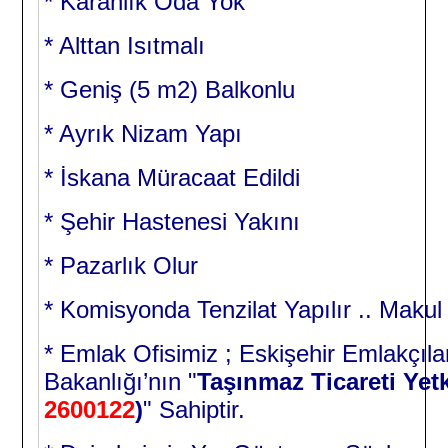
* Karanlık Oda Yok
* Alttan Isıtmalı
* Geniş (5 m2) Balkonlu
* Ayrık Nizam Yapı
* İskana Müracaat Edildi
* Şehir Hastenesi Yakını
* Pazarlık Olur
* Komisyonda Tenzilat Yapılır .. Makul
* Emlak Ofisimiz ; Eskişehir Emlakçıla
Bakanlığı’nın "
Taşınmaz Ticareti Yetk
2600122
)
" Sahiptir.