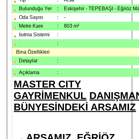
Bulunduğu Yer
:
Eskişehir - TEPEBAŞI - Eğriöz Ma
Oda Sayısı
:
-
Metre Kare
:
803 m²
Isıtma Sistemi
:
:
Bina Özellikleri
Detaylar
:
Açıklama
:
MASTER CITY
GAYRİMENKUL
DANIŞMAN
BÜNYESİNDEKİ ARSAMIZ
ARSAMIZ, EĞRİÖZ