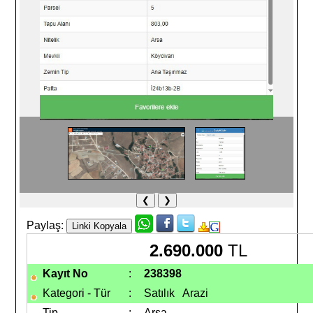
❮
❯
Paylaş:
2.690.000
TL
Kayıt No
:
238398
Kategori - Tür
:
Satılık Arazi
Tip
:
Arsa