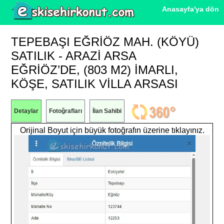
Anasayfa'ya dön
TEPEBAŞI EĞRIÖZ MAH. (KÖYÜ)
SATILIK - ARAZI ARSA
EĞRİÖZ’DE, (803 M2) İMARLI,
KÖŞE, SATILIK VİLLA ARSASI
Detaylar
Fotoğrafları
İlan Sahibi
Orijinal Boyut için büyük fotoğrafın üzerine tıklayınız.