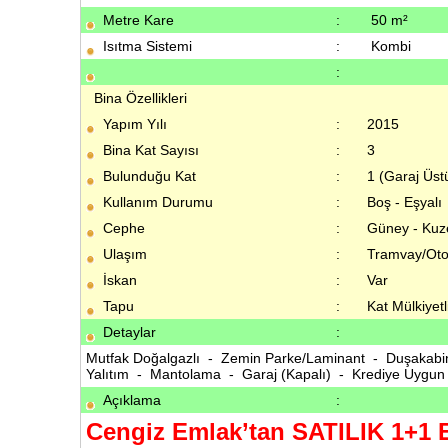
Metre Kare
:
50 m²
Isıtma Sistemi
:
Kombi
:
Bina Özellikleri
Yapım Yılı
:
2015
Bina Kat Sayısı
:
3
Bulunduğu Kat
:
1 (Garaj Üst
Kullanım Durumu
:
Boş - Eşyalı
Cephe
:
Güney - Kuz
Ulaşım
:
Tramvay/Oto
İskan
:
Var
Tapu
:
Kat Mülkiyetl
Detaylar
:
Mutfak Doğalgazlı - Zemin Parke/Laminant - Duşakabin
Yalıtım - Mantolama - Garaj (Kapalı) - Krediye Uygu
Açıklama
:
Cengiz Emlak’tan SATILIK 1+1