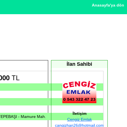
Anasayfa'ya dön
İlan Sahibi
000
TL
İletişim
 TEPEBAŞI - Mamure Mah.
Cengiz Emlak
cangizhan26@hotmail.com