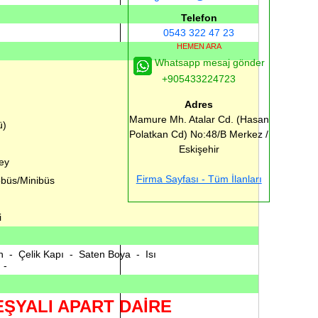
Telefon
0543 322 47 23
HEMEN ARA
Whatsapp mesaj gönder
+905433224723
Adres
Mamure Mh. Atalar Cd. (Hasan
ü)
Polatkan Cd) No:48/B
Merkez /
Eskişehir
ey
Firma Sayfası - Tüm İlanları
büs/Minibüs
i
 - Çelik Kapı - Saten Boya - Isı
n -
 EŞYALI APART DAİRE