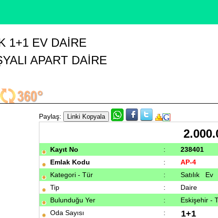
K 1+1 EV DAIRE
ŞYALI APART DAİRE
Paylaş:
2.000.
Kayıt No
:
238401
Emlak Kodu
:
AP-4
Kategori - Tür
:
Satılık Ev
Tip
:
Daire
Bulunduğu Yer
:
Eskişehir -
Oda Sayısı
:
1+1