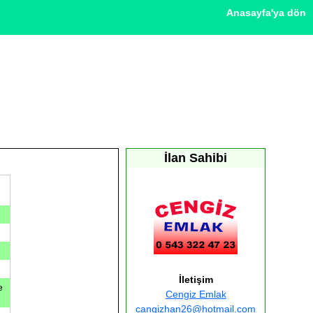
Anasayfa'ya dön
İlan Sahibi
İletişim
e
Cengiz Emlak
cangizhan26@hotmail.com