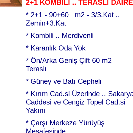
2+1 KOMBİLİ .. TERASLI DAİRE
* 2+1 - 90+60 m2 - 3/3.Kat ..
Zemin+3.Kat
* Kombili .. Merdivenli
* Karanlık Oda Yok
* Ön/Arka Geniş Çift 60 m2
Teraslı
* Güney ve Batı Cepheli
* Kırım Cad.si Üzerinde .. Sakary
Caddesi ve Cengiz Topel Cad.si
Yakını
* Çarşı Merkeze Yürüyüş
Mesafesinde