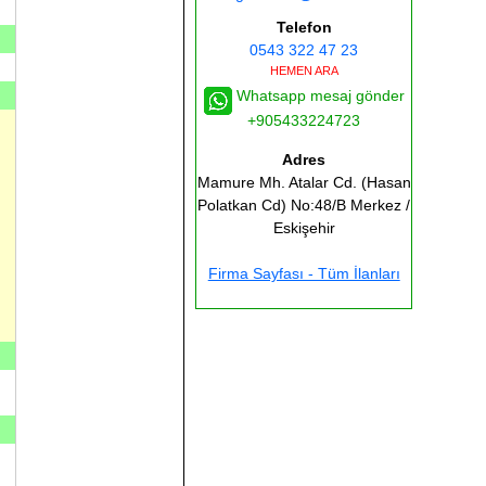
Telefon
0543 322 47 23
HEMEN ARA
Whatsapp mesaj gönder
+905433224723
Adres
Mamure Mh. Atalar Cd. (Hasan
Polatkan Cd) No:48/B
Merkez /
Eskişehir
Firma Sayfası - Tüm İlanları