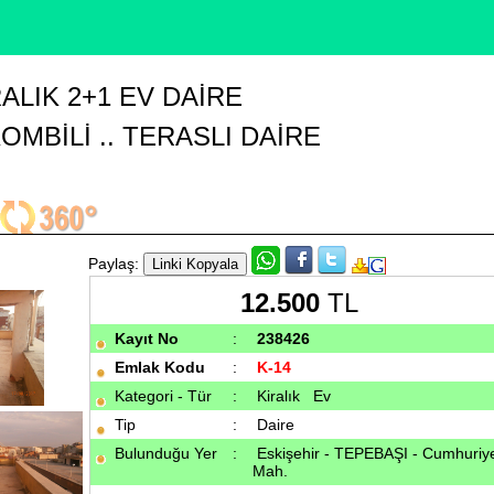
ALIK 2+1 EV DAIRE
OMBİLİ .. TERASLI DAİRE
Paylaş:
12.500
TL
Kayıt No
:
238426
Emlak Kodu
:
K-14
Kategori - Tür
:
Kiralık
Ev
Tip
:
Daire
Bulunduğu Yer
:
Eskişehir - TEPEBAŞI - Cumhuriy
Mah.