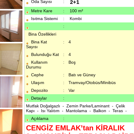
Oda Sayısı
:
2+1
Metre Kare
:
100 m²
Isıtma Sistemi
:
Kombi
:
Bina Özellikleri
Bina Kat
:
4
Sayısı
Bulunduğu Kat
:
4
Kullanım
:
Boş
Durumu
Cephe
:
Batı ve Güney
Ulaşım
:
Tramvay/Otobüs/Minibüs
Depozito
:
Var
Detaylar
:
Mutfak Doğalgazlı - Zemin Parke/Laminant - Çelik
Kapı - Isı Yalıtım - Mantolama - Balkon - Teras -
Açıklama
:
CENGİZ EMLAK’tan KİRALIK