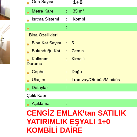
Oda Sayısı
:
1+0
Metre Kare
:
35 m²
Isıtma Sistemi
:
Kombi
:
Bina Özellikleri
Bina Kat Sayısı
:
5
Bulunduğu Kat
:
Zemin
Kullanım
:
Kiracılı
Durumu
Cephe
:
Doğu
Ulaşım
:
Tramvay/Otobüs/Minibüs
Detaylar
:
Çelik Kapı -
Açıklama
:
CENGİZ EMLAK’tan SATILIK
YATIRIMLIK EŞYALI 1+0
KOMBİLİ DAİRE