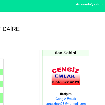
Anasayfa'ya dön
T DAİRE
İlan Sahibi
İletişim
Cengiz Emlak
cangizhan26@hotmail.com