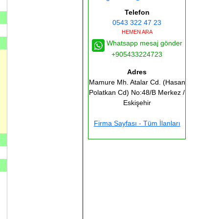
Telefon
0543 322 47 23
HEMEN ARA
Whatsapp mesaj gönder
+905433224723
Adres
Mamure Mh. Atalar Cd. (Hasan
Polatkan Cd) No:48/B
Merkez /
Eskişehir
Firma Sayfası - Tüm İlanları