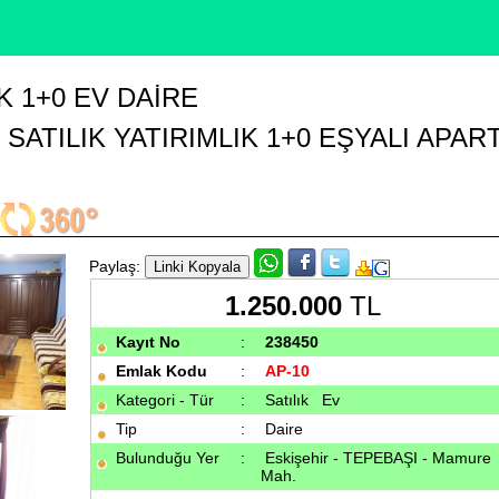
K 1+0 EV DAIRE
ATILIK YATIRIMLIK 1+0 EŞYALI APAR
Paylaş:
1.250.000
TL
Kayıt No
:
238450
Emlak Kodu
:
AP-10
Kategori - Tür
:
Satılık Ev
Tip
:
Daire
Bulunduğu Yer
:
Eskişehir - TEPEBAŞI - Mamure
Mah.