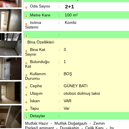
Oda Sayısı
:
2+1
Metre Kare
:
100 m²
Isıtma
:
Kombi
Sistemi
:
Bina Özellikleri
Bina Kat
:
3
Sayısı
Bulunduğu
:
1
Kat
Kullanım
:
BOŞ
Durumu
Cephe
:
GÜNEY BATI
Ulaşım
:
otobüs dolmuş taksi
İskan
:
VAR
Tapu
:
Var
Detaylar
:
Mutfak Hazır - Mutfak Doğalgazlı - Zemin
Parke/Laminant - Duşakabin - Çelik Kapı - Isı