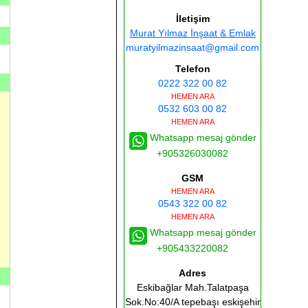
İletişim
Murat Yılmaz İnşaat & Emlak
muratyilmazinsaat@gmail.com
Telefon
0222 322 00 82
HEMEN ARA
0532 603 00 82
HEMEN ARA
Whatsapp mesaj gönder
+905326030082
GSM
HEMEN ARA
0543 322 00 82
HEMEN ARA
Whatsapp mesaj gönder
+905433220082
Adres
Eskibağlar Mah.Talatpaşa
Sok.No:40/A tepebaşı eskişehir