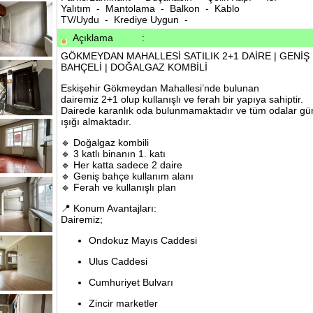
Yalıtım - Mantolama - Balkon - Kablo
TV/Uydu - Krediye Uygun -
Açıklama
:
GÖKMEYDAN MAHALLESİ SATILIK 2+1 DAİRE | GENİŞ
BAHÇELİ | DOĞALGAZ KOMBİLİ
Eskişehir Gökmeydan Mahallesi’nde bulunan
dairemiz 2+1 olup kullanışlı ve ferah bir yapıya sahiptir.
Dairede karanlık oda bulunmamaktadır ve tüm odalar gü
ışığı almaktadır.
🔹 Doğalgaz kombili
🔹 3 katlı binanın 1. katı
🔹 Her katta sadece 2 daire
🔹 Geniş bahçe kullanım alanı
🔹 Ferah ve kullanışlı plan
📍 Konum Avantajları:
Dairemiz;
Ondokuz Mayıs Caddesi
Ulus Caddesi
Cumhuriyet Bulvarı
Zincir marketler