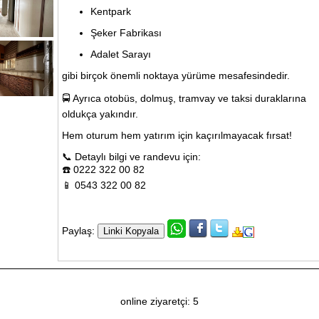
Kentpark
Şeker Fabrikası
Adalet Sarayı
gibi birçok önemli noktaya yürüme mesafesindedir.
🚍 Ayrıca otobüs, dolmuş, tramvay ve taksi duraklarına
oldukça yakındır.
Hem oturum hem yatırım için kaçırılmayacak fırsat!
📞 Detaylı bilgi ve randevu için:
☎️ 0222 322 00 82
📱 0543 322 00 82
Paylaş:
online ziyaretçi: 5