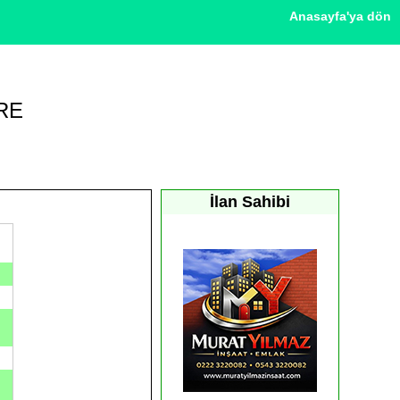
Anasayfa'ya dön
RE
İlan Sahibi