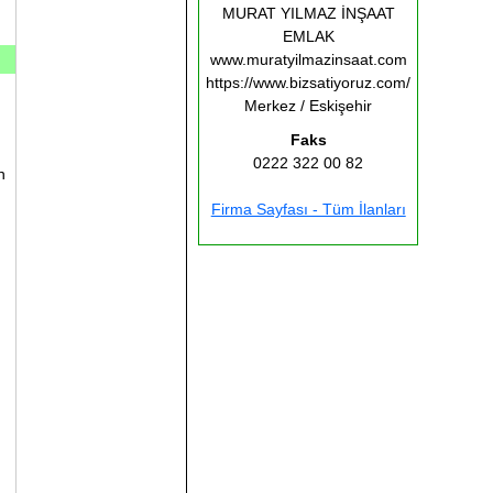
MURAT YILMAZ İNŞAAT
EMLAK
www.muratyilmazinsaat.com
https://www.bizsatiyoruz.com/
Merkez / Eskişehir
Faks
0222 322 00 82
n
Firma Sayfası - Tüm İlanları