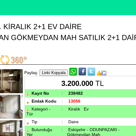
KIRALIK 2+1 EV DAIRE
AN GÖKMEYDAN MAH SATILIK 2+1 DAİ
Paylaş:
3.200.000
TL
Kayıt No
:
238482
Emlak Kodu
:
13056
Kategori -
:
Kiralık
Ev
Tür
Tip
:
Daire
Bulunduğu
:
Eskişehir - ODUNPAZARI -
Yer
Gökmeydan Mah.