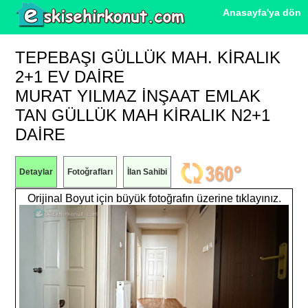
Anasayfa'ya dön
TEPEBAŞI GÜLLÜK MAH. KIRALIK
2+1 EV DAIRE
MURAT YILMAZ İNŞAAT EMLAK
TAN GÜLLÜK MAH KİRALIK N2+1
DAİRE
Detaylar
Fotoğrafları
İlan Sahibi
Orijinal Boyut için büyük fotoğrafın üzerine tıklayınız.