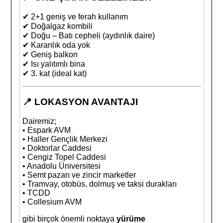
✔ 2+1 geniş ve ferah kullanım
✔ Doğalgaz kombili
✔ Doğu – Batı cepheli (aydınlık daire)
✔ Karanlık oda yok
✔ Geniş balkon
✔ Isı yalıtımlı bina
✔ 3. kat (ideal kat)
📍
LOKASYON AVANTAJI
Dairemiz;
• Espark AVM
• Haller Gençlik Merkezi
• Doktorlar Caddesi
• Cengiz Topel Caddesi
• Anadolu Üniversitesi
• Semt pazarı ve zincir marketler
• Tramvay, otobüs, dolmuş ve taksi durakları
• TCDD
• Collesium AVM
gibi birçok önemli noktaya
yürüme