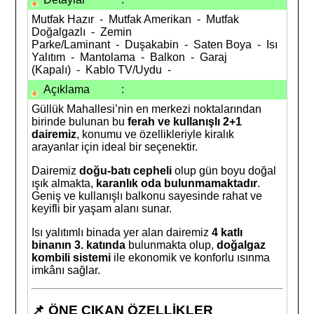
Mutfak Hazır - Mutfak Amerikan - Mutfak
Doğalgazlı - Zemin
Parke/Laminant - Duşakabin - Saten Boya - Isı
Yalıtım - Mantolama - Balkon - Garaj
(Kapalı) - Kablo TV/Uydu -
Açıklama
:
Güllük Mahallesi’nin en merkezi noktalarından
birinde bulunan bu
ferah ve kullanışlı 2+1
dairemiz
, konumu ve özellikleriyle kiralık
arayanlar için ideal bir seçenektir.
Dairemiz
doğu-batı cepheli
olup gün boyu doğal
ışık almakta,
karanlık oda bulunmamaktadır
.
Geniş ve kullanışlı balkonu sayesinde rahat ve
keyifli bir yaşam alanı sunar.
Isı yalıtımlı binada yer alan dairemiz
4 katlı
binanın 3. katında
bulunmakta olup,
doğalgaz
kombili sistemi
ile ekonomik ve konforlu ısınma
imkânı sağlar.
📌
ÖNE ÇIKAN ÖZELLİKLER