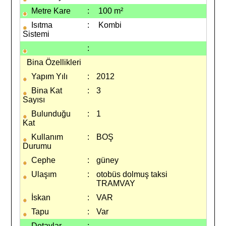
Metre Kare
:
100 m²
Isıtma
:
Kombi
Sistemi
:
Bina Özellikleri
Yapım Yılı
:
2012
Bina Kat
:
3
Sayısı
Bulunduğu
:
1
Kat
Kullanım
:
BOŞ
Durumu
Cephe
:
güney
Ulaşım
:
otobüs dolmuş taksi
TRAMVAY
İskan
:
VAR
Tapu
:
Var
Detaylar
: