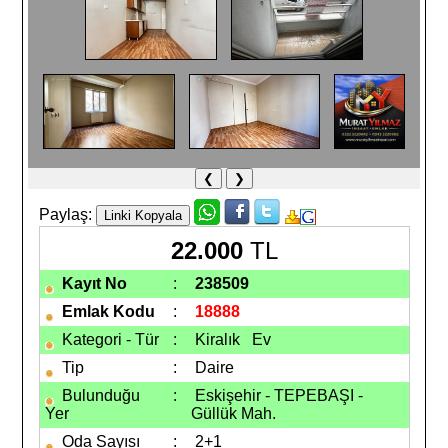
❮
❯
Paylaş:
22.000
TL
Kayıt No
:
238509
Emlak Kodu
:
18888
Kategori - Tür
:
Kiralık
Ev
Tip
:
Daire
Bulunduğu
:
Eskişehir - TEPEBAŞI -
Yer
Güllük Mah.
Oda Sayısı
:
2+1