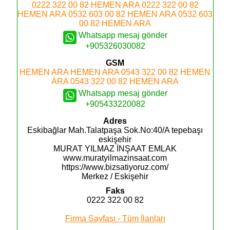
0222 322 00 82
HEMEN ARA
0222 322 00 82
HEMEN ARA
0532 603 00 82
HEMEN ARA
0532 603
00 82
HEMEN ARA
Whatsapp mesaj gönder
+905326030082
GSM
HEMEN ARA
HEMEN ARA
0543 322 00 82
HEMEN
ARA
0543 322 00 82
HEMEN ARA
Whatsapp mesaj gönder
+905433220082
Adres
Eskibağlar Mah.Talatpaşa Sok.No:40/A tepebaşı
eskişehir
MURAT YILMAZ İNŞAAT EMLAK
www.muratyilmazinsaat.com
https://www.bizsatiyoruz.com/
Merkez / Eskişehir
Faks
0222 322 00 82
Firma Sayfası - Tüm İlanları