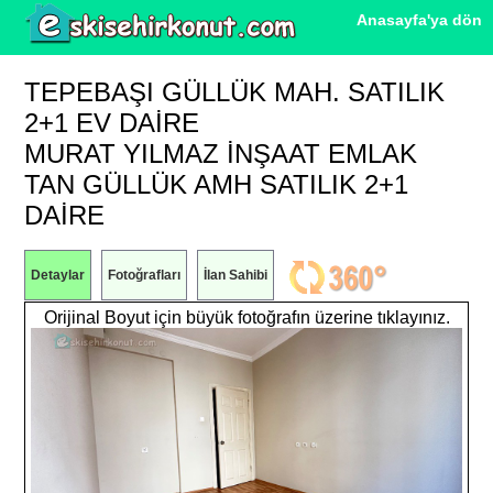
Anasayfa'ya dön
TEPEBAŞI GÜLLÜK MAH. SATILIK
2+1 EV DAIRE
MURAT YILMAZ İNŞAAT EMLAK
TAN GÜLLÜK AMH SATILIK 2+1
DAİRE
Detaylar
Fotoğrafları
İlan Sahibi
Orijinal Boyut için büyük fotoğrafın üzerine tıklayınız.