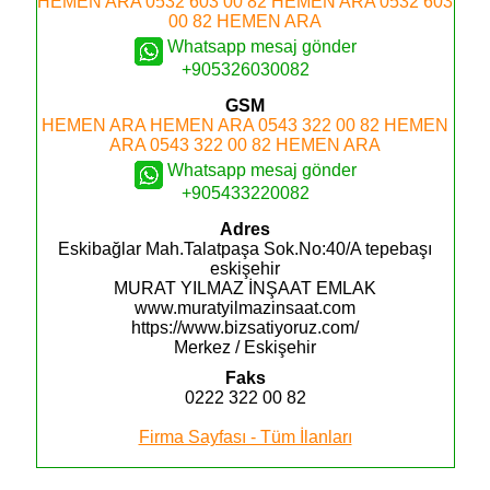
HEMEN ARA
0532 603 00 82
HEMEN ARA
0532 603
00 82
HEMEN ARA
Whatsapp mesaj gönder
+905326030082
GSM
HEMEN ARA
HEMEN ARA
0543 322 00 82
HEMEN
ARA
0543 322 00 82
HEMEN ARA
Whatsapp mesaj gönder
+905433220082
Adres
Eskibağlar Mah.Talatpaşa Sok.No:40/A tepebaşı
eskişehir
MURAT YILMAZ İNŞAAT EMLAK
www.muratyilmazinsaat.com
https://www.bizsatiyoruz.com/
Merkez / Eskişehir
Faks
0222 322 00 82
Firma Sayfası - Tüm İlanları