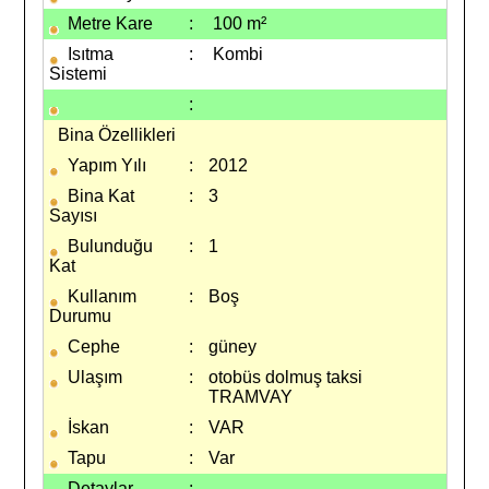
Metre Kare
:
100 m²
Isıtma
:
Kombi
Sistemi
:
Bina Özellikleri
Yapım Yılı
:
2012
Bina Kat
:
3
Sayısı
Bulunduğu
:
1
Kat
Kullanım
:
Boş
Durumu
Cephe
:
güney
Ulaşım
:
otobüs dolmuş taksi
TRAMVAY
İskan
:
VAR
Tapu
:
Var
Detaylar
: