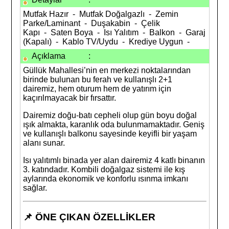
Mutfak Hazır - Mutfak Doğalgazlı - Zemin
Parke/Laminant - Duşakabin - Çelik
Kapı - Saten Boya - Isı Yalıtım - Balkon - Garaj
(Kapalı) - Kablo TV/Uydu - Krediye Uygun -
Açıklama
:
Güllük Mahallesi’nin en merkezi noktalarından
birinde bulunan bu ferah ve kullanışlı 2+1
dairemiz, hem oturum hem de yatırım için
kaçırılmayacak bir fırsattır.
Dairemiz doğu-batı cepheli olup gün boyu doğal
ışık almakta, karanlık oda bulunmamaktadır. Geniş
ve kullanışlı balkonu sayesinde keyifli bir yaşam
alanı sunar.
Isı yalıtımlı binada yer alan dairemiz 4 katlı binanın
3. katındadır. Kombili doğalgaz sistemi ile kış
aylarında ekonomik ve konforlu ısınma imkanı
sağlar.
📌 ÖNE ÇIKAN ÖZELLİKLER