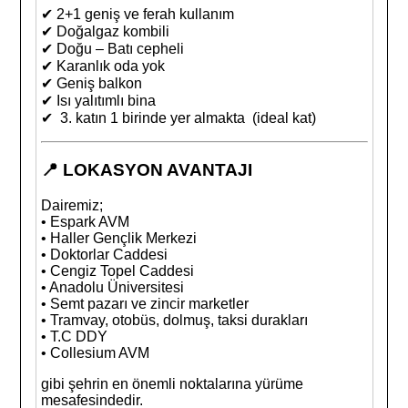
✔ 2+1 geniş ve ferah kullanım
✔ Doğalgaz kombili
✔ Doğu – Batı cepheli
✔ Karanlık oda yok
✔ Geniş balkon
✔ Isı yalıtımlı bina
✔ 3. katın 1 birinde yer almakta (ideal kat)
📍 LOKASYON AVANTAJI
Dairemiz;
• Espark AVM
• Haller Gençlik Merkezi
• Doktorlar Caddesi
• Cengiz Topel Caddesi
• Anadolu Üniversitesi
• Semt pazarı ve zincir marketler
• Tramvay, otobüs, dolmuş, taksi durakları
• T.C DDY
• Collesium AVM
gibi şehrin en önemli noktalarına yürüme
mesafesindedir.