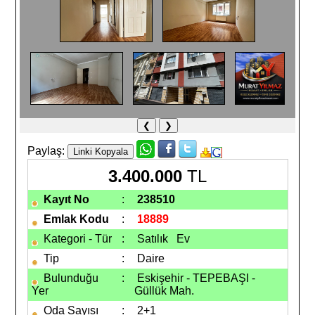
❮
❯
Paylaş:
3.400.000
TL
Kayıt No
:
238510
Emlak Kodu
:
18889
Kategori - Tür
:
Satılık Ev
Tip
:
Daire
Bulunduğu
:
Eskişehir - TEPEBAŞI -
Yer
Güllük Mah.
Oda Sayısı
:
2+1