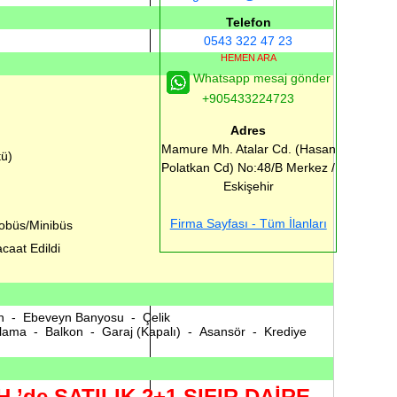
Telefon
0543 322 47 23
HEMEN ARA
Whatsapp mesaj gönder
+905433224723
Adres
Mamure Mh. Atalar Cd. (Hasan
tü)
Polatkan Cd) No:48/B
Merkez /
Eskişehir
Firma Sayfası - Tüm İlanları
obüs/Minibüs
caat Edildi
in - Ebeveyn Banyosu - Çelik
olama - Balkon - Garaj (Kapalı) - Asansör - Krediye
.’de SATILIK 2+1 SIFIR DAİRE