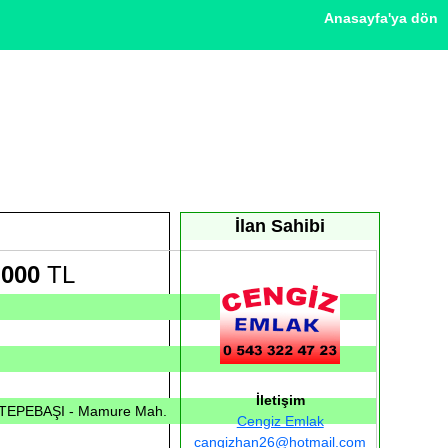
Anasayfa'ya dön
İlan Sahibi
.000
TL
İletişim
- TEPEBAŞI - Mamure Mah.
Cengiz Emlak
cangizhan26@hotmail.com