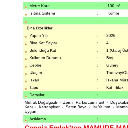
Metre Kare
:
100 m²
Isıtma Sistemi
:
Kombi
:
Bina Özellikleri
Yapım Yılı
:
2026
Bina Kat Sayısı
:
4
Bulunduğu Kat
:
1 (Garaj Üs
Kullanım Durumu
:
Boş
Cephe
:
Güney
Ulaşım
:
Tramvay/Ot
İskan
:
İskana Müra
Tapu
:
Kat İrtifakı
Detaylar
:
Mutfak Doğalgazlı - Zemin Parke/Laminant - Duşakab
Kapı - Kartonpiyer - Saten Boya - Isı Yalıtım - Mant
Uygun -
Açıklama
:
Cengiz Emlak’tan MAMURE MAH