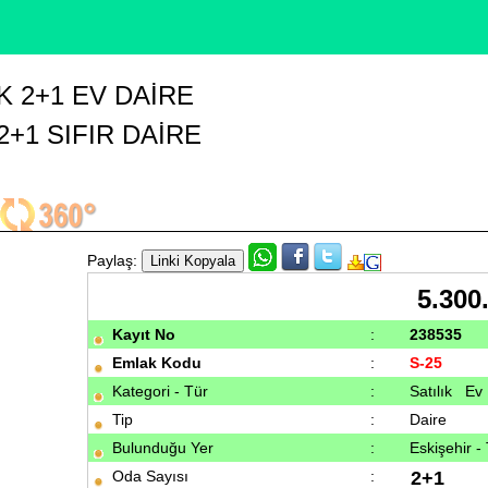
K 2+1 EV DAIRE
2+1 SIFIR DAİRE
Paylaş:
5.300
Kayıt No
:
238535
Emlak Kodu
:
S-25
Kategori - Tür
:
Satılık Ev
Tip
:
Daire
Bulunduğu Yer
:
Eskişehir 
Oda Sayısı
:
2+1