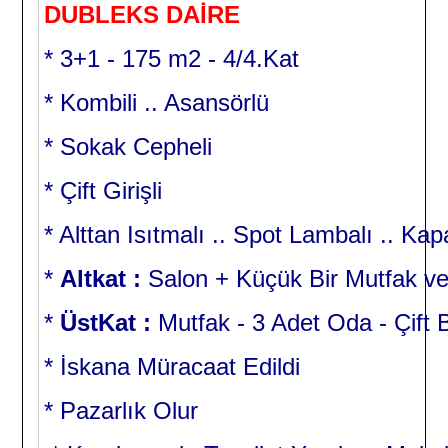
DUBLEKS DAİRE
* 3+1 - 175 m2 - 4/4.Kat
* Kombili .. Asansörlü
* Sokak Cepheli
* Çift Girişli
* Alttan Isıtmalı .. Spot Lambalı .. Kapa
*
Altkat :
Salon + Küçük Bir Mutfak v
*
ÜstKat :
Mutfak - 3 Adet Oda - Çift
* İskana Müracaat Edildi
* Pazarlık Olur