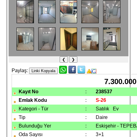
❮
❯
Paylaş:
7.300.000
Kayıt No
:
238537
Emlak Kodu
:
S-26
Kategori - Tür
:
Satılık Ev
Tip
:
Daire
Bulunduğu Yer
:
Eskişehir - TEPEB
Oda Sayısı
:
3+1