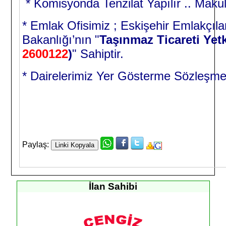
* Komisyonda Tenzilat Yapılır .. Maku
* Emlak Ofisimiz ; Eskişehir Emlakçıla
Bakanlığı’nın "
Taşınmaz Ticareti Yetk
2600122
)
" Sahiptir.
* Dairelerimiz Yer Gösterme Sözleşmes
Paylaş:
İlan Sahibi