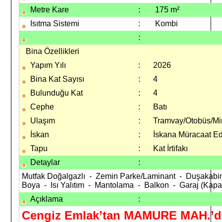
Metre Kare
:
175 m²
Isıtma Sistemi
:
Kombi
:
Bina Özellikleri
Yapım Yılı
:
2026
Bina Kat Sayısı
:
4
Bulunduğu Kat
:
4
Cephe
:
Batı
Ulaşım
:
Tramvay/Otobüs/Mi
İskan
:
İskana Müracaat Ed
Tapu
:
Kat İrtifakı
Detaylar
:
Mutfak Doğalgazlı - Zemin Parke/Laminant - Duşakabin
Boya - Isı Yalıtım - Mantolama - Balkon - Garaj (Kap
Açıklama
:
Cengiz Emlak’tan MAMURE MAH.’de