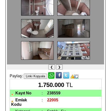
❮
❯
Paylaş:
1.750.000
TL
Kayıt No
:
238559
Emlak
:
22005
Kodu