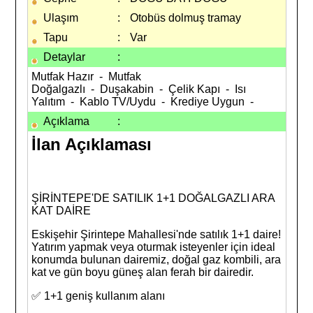
Ulaşım
:
Otobüs dolmuş tramay
Tapu
:
Var
Detaylar
:
Mutfak Hazır - Mutfak
Doğalgazlı - Duşakabin - Çelik Kapı - Isı
Yalıtım - Kablo TV/Uydu - Krediye Uygun -
Açıklama
:
İlan Açıklaması
ŞİRİNTEPE'DE SATILIK 1+1 DOĞALGAZLI ARA
KAT DAİRE
Eskişehir Şirintepe Mahallesi'nde satılık 1+1 daire!
Yatırım yapmak veya oturmak isteyenler için ideal
konumda bulunan dairemiz, doğal gaz kombili, ara
kat ve gün boyu güneş alan ferah bir dairedir.
✅ 1+1 geniş kullanım alanı