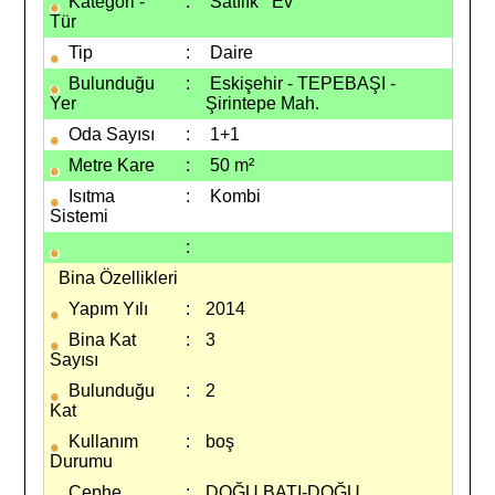
Kategori -
:
Satılık Ev
Tür
Tip
:
Daire
Bulunduğu
:
Eskişehir - TEPEBAŞI -
Yer
Şirintepe Mah.
Oda Sayısı
:
1+1
Metre Kare
:
50 m²
Isıtma
:
Kombi
Sistemi
:
Bina Özellikleri
Yapım Yılı
:
2014
Bina Kat
:
3
Sayısı
Bulunduğu
:
2
Kat
Kullanım
:
boş
Durumu
Cephe
:
DOĞU BATI-DOĞU