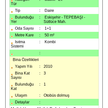
Tür
Tip
:
Daire
Bulunduğu
:
Eskişehir - TEPEBAŞI -
Yer
Sütlüce Mah.
Oda Sayısı
:
1+1
Metre Kare
:
50 m²
Isıtma
:
Kombi
Sistemi
:
Bina Özellikleri
Yapım Yılı
:
2010
Bina Kat
:
3
Sayısı
Bulunduğu
:
1
Kat
Ulaşım
:
Otobüs dolmuş
Detaylar
: