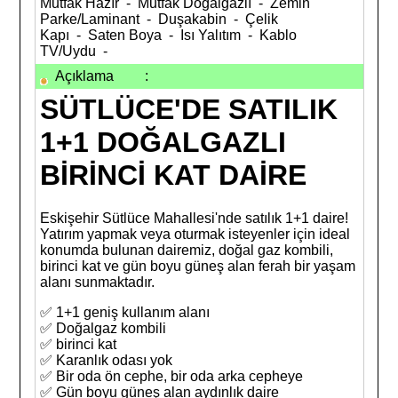
Mutfak Hazır - Mutfak Doğalgazlı - Zemin
Parke/Laminant - Duşakabin - Çelik
Kapı - Saten Boya - Isı Yalıtım - Kablo
TV/Uydu -
Açıklama
:
SÜTLÜCE'DE SATILIK
1+1 DOĞALGAZLI
BİRİNCİ KAT DAİRE
Eskişehir Sütlüce Mahallesi'nde satılık 1+1 daire!
Yatırım yapmak veya oturmak isteyenler için ideal
konumda bulunan dairemiz, doğal gaz kombili,
birinci kat ve gün boyu güneş alan ferah bir yaşam
alanı sunmaktadır.
✅ 1+1 geniş kullanım alanı
✅ Doğalgaz kombili
✅ birinci kat
✅ Karanlık odası yok
✅ Bir oda ön cephe, bir oda arka cepheye
✅ Gün boyu güneş alan aydınlık daire