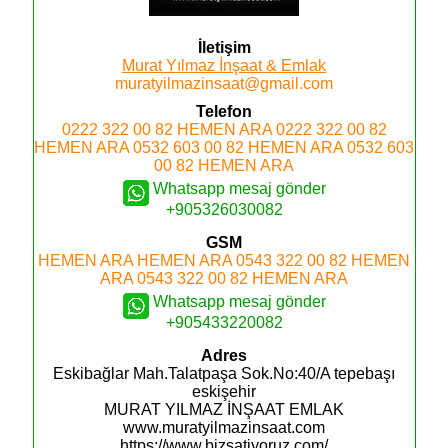
İletişim
Murat Yılmaz İnşaat & Emlak
muratyilmazinsaat@gmail.com
Telefon
0222 322 00 82
HEMEN ARA
0222 322 00 82
HEMEN ARA
0532 603 00 82
HEMEN ARA
0532 603
00 82
HEMEN ARA
Whatsapp mesaj gönder
+905326030082
GSM
HEMEN ARA
HEMEN ARA
0543 322 00 82
HEMEN
ARA
0543 322 00 82
HEMEN ARA
Whatsapp mesaj gönder
+905433220082
Adres
Eskibağlar Mah.Talatpaşa Sok.No:40/A tepebaşı
eskişehir
MURAT YILMAZ İNŞAAT EMLAK
www.muratyilmazinsaat.com
https://www.bizsatiyoruz.com/