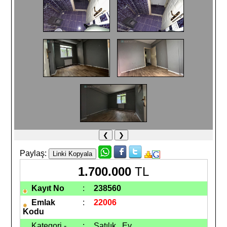
❮
❯
Paylaş:
1.700.000
TL
Kayıt No
:
238560
Emlak
:
22006
Kodu
Kategori -
:
Satılık Ev