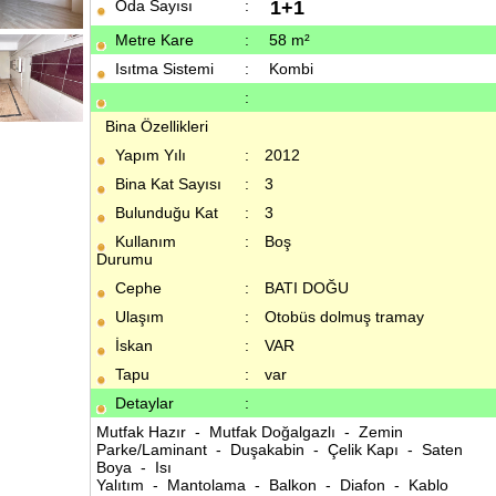
Oda Sayısı
:
1+1
Metre Kare
:
58 m²
Isıtma Sistemi
:
Kombi
:
Bina Özellikleri
Yapım Yılı
:
2012
Bina Kat Sayısı
:
3
Bulunduğu Kat
:
3
Kullanım
:
Boş
Durumu
Cephe
:
BATI DOĞU
Ulaşım
:
Otobüs dolmuş tramay
İskan
:
VAR
Tapu
:
var
Detaylar
:
Mutfak Hazır - Mutfak Doğalgazlı - Zemin
Parke/Laminant - Duşakabin - Çelik Kapı - Saten
Boya - Isı
Yalıtım - Mantolama - Balkon - Diafon - Kablo