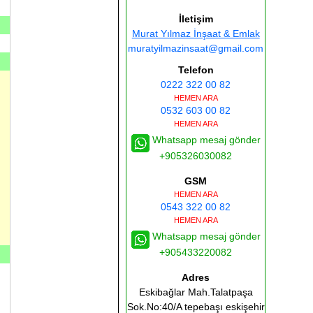
İletişim
Murat Yılmaz İnşaat & Emlak
muratyilmazinsaat@gmail.com
Telefon
0222 322 00 82
HEMEN ARA
0532 603 00 82
HEMEN ARA
Whatsapp mesaj gönder
+905326030082
GSM
HEMEN ARA
0543 322 00 82
HEMEN ARA
Whatsapp mesaj gönder
+905433220082
Adres
Eskibağlar Mah.Talatpaşa
Sok.No:40/A tepebaşı eskişehir