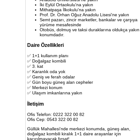
İki Eylül Ortaokulu'na yakın
Mithatpaşa İlkokulu'na yakın
Prof. Dr. Orhan Oğuz Anadolu Lisesi'ne yakın
Semt pazarı, zincir marketler, bankalar ve çarşıya
yürüme mesafesinde
Otobüs, dolmuş ve taksi duraklarına oldukça yakın
konumdadır.
Daire Özellikleri
✅ 1+1 kullanım planı
✅ Doğalgaz kombili
✅ 3. kat
✅ Karanlık oda yok
✅ Geniş ve ferah odalar
✅ Gün boyu güneş alan cepheler
✅ Merkezi konum
✅ Ulaşım imkanlarına yakın
İletişim
Ofis Telefon: 0222 322 00 82
Ofis Cep: 0543 322 00 82
Güllük Mahallesi'nde merkezi konumda, güneş alan,
doğalgaz kombili kiralık 1+1 daire arayanlar için
kaçırılmayacak fırsat!