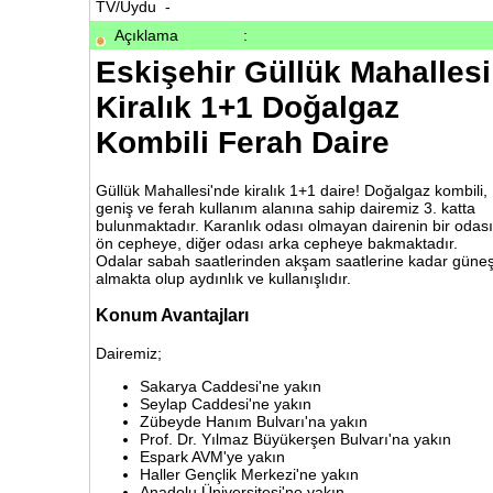
TV/Uydu -
Açıklama
:
Eskişehir Güllük Mahallesi
Kiralık 1+1 Doğalgaz
Kombili Ferah Daire
Güllük Mahallesi'nde kiralık 1+1 daire! Doğalgaz kombili,
geniş ve ferah kullanım alanına sahip dairemiz 3. katta
bulunmaktadır. Karanlık odası olmayan dairenin bir odası
ön cepheye, diğer odası arka cepheye bakmaktadır.
Odalar sabah saatlerinden akşam saatlerine kadar güne
almakta olup aydınlık ve kullanışlıdır.
Konum Avantajları
Dairemiz;
Sakarya Caddesi'ne yakın
Seylap Caddesi'ne yakın
Zübeyde Hanım Bulvarı'na yakın
Prof. Dr. Yılmaz Büyükerşen Bulvarı'na yakın
Espark AVM'ye yakın
Haller Gençlik Merkezi'ne yakın
Anadolu Üniversitesi'ne yakın