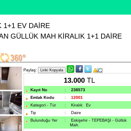
 1+1 EV DAIRE
AN GÜLLÜK MAH KİRALIK 1+1 DAİRE
Paylaş:
13.000
TL
Kayıt No
:
238573
Emlak Kodu
:
12001
Kategori - Tür
:
Kiralık
Ev
Tip
:
Daire
Bulunduğu Yer
:
Eskişehir - TEPEBAŞI - Güllük
Mah.