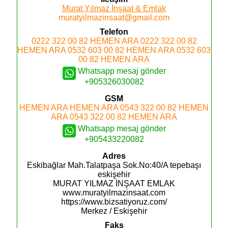
Murat Yılmaz İnşaat & Emlak
muratyilmazinsaat@gmail.com
Telefon
0222 322 00 82
HEMEN ARA
0222 322 00 82
HEMEN ARA
0532 603 00 82
HEMEN ARA
0532 603
00 82
HEMEN ARA
Whatsapp mesaj gönder
+905326030082
GSM
HEMEN ARA
HEMEN ARA
0543 322 00 82
HEMEN
ARA
0543 322 00 82
HEMEN ARA
Whatsapp mesaj gönder
+905433220082
Adres
Eskibağlar Mah.Talatpaşa Sok.No:40/A tepebaşı
eskişehir
MURAT YILMAZ İNŞAAT EMLAK
www.muratyilmazinsaat.com
https://www.bizsatiyoruz.com/
Merkez / Eskişehir
Faks