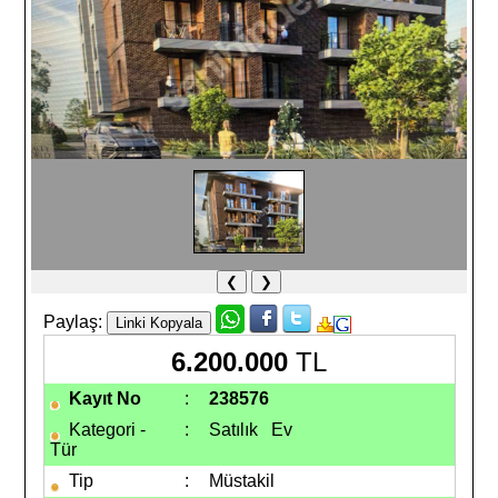
❮
❯
Paylaş:
6.200.000
TL
Kayıt No
:
238576
Kategori -
:
Satılık Ev
Tür
Tip
:
Müstakil