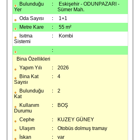
Bulunduğu
:
Eskişehir - ODUNPAZARI -
Yer
Sümer Mah.
Oda Sayısı
:
1+1
Metre Kare
:
55 m²
Isıtma
:
Kombi
Sistemi
:
Bina Özellikleri
Yapım Yılı
:
2026
Bina Kat
:
4
Sayısı
Bulunduğu
:
2
Kat
Kullanım
:
BOŞ
Durumu
Cephe
:
KUZEY GÜNEY
Ulaşım
:
Otobüs dolmuş tramay
İskan
:
var