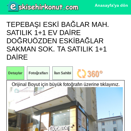
Anasayfa'ya dön
TEPEBAŞI ESKI BAĞLAR MAH.
SATILIK 1+1 EV DAIRE
DOĞRUÖZDEN ESKİBAĞLAR
SAKMAN SOK. TA SATILIK 1+1
DAİRE
Detaylar
Fotoğrafları
İlan Sahibi
Orijinal Boyut için büyük fotoğrafın üzerine tıklayınız.