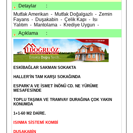
Detaylar
:
Mutfak Amerikan - Mutfak Doğalgazlı - Zemin
Fayans - Duşakabin - Çelik Kapı - Isı
Yalıtım - Mantolama - Krediye Uygun -
Açıklama
:
ESKİBAĞLAR SAKMAN SOKAKTA
HALLER’İN TAM KARŞI SOKAĞINDA
ESPARK’A VE İSMET İNÖNÜ CD. NE YÜRÜME
MESAFESİNDE
TOPLU TAŞIMA VE TRAMVAY DURAĞINA ÇOK YAKIN
KONUMDA
1+1-60 M2 DAİRE.
ISINMA SİSTEMİ KOMBİ
DUŞAKABİN