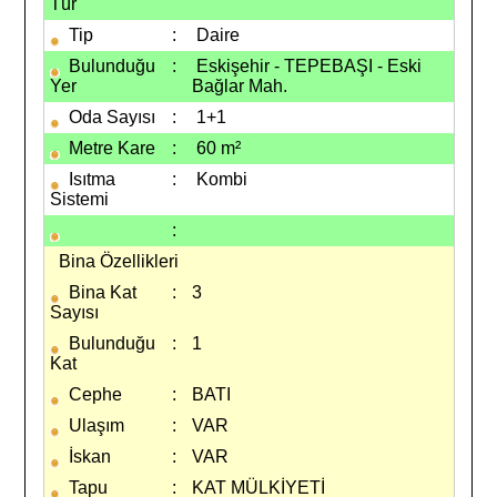
Tür
Tip
:
Daire
Bulunduğu
:
Eskişehir - TEPEBAŞI - Eski
Yer
Bağlar Mah.
Oda Sayısı
:
1+1
Metre Kare
:
60 m²
Isıtma
:
Kombi
Sistemi
:
Bina Özellikleri
Bina Kat
:
3
Sayısı
Bulunduğu
:
1
Kat
Cephe
:
BATI
Ulaşım
:
VAR
İskan
:
VAR
Tapu
:
KAT MÜLKİYETİ