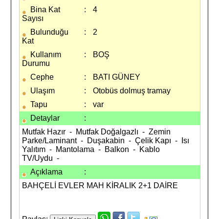
Bina Kat
:
4
Sayısı
Bulunduğu
:
2
Kat
Kullanım
:
BOŞ
Durumu
Cephe
:
BATI GÜNEY
Ulaşım
:
Otobüs dolmuş tramay
Tapu
:
var
Detaylar
:
Mutfak Hazır - Mutfak Doğalgazlı - Zemin
Parke/Laminant - Duşakabin - Çelik Kapı - Isı
Yalıtım - Mantolama - Balkon - Kablo
TV/Uydu -
Açıklama
:
BAHÇELİ EVLER MAH KİRALIK 2+1 DAİRE