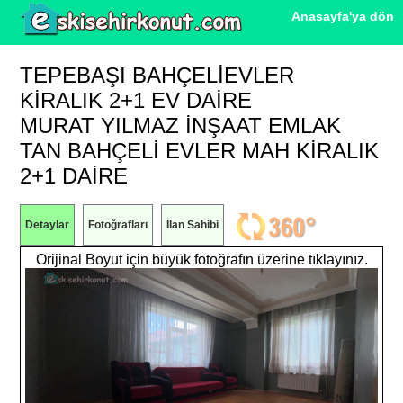
Anasayfa'ya dön
TEPEBAŞI BAHÇELIEVLER
KIRALIK 2+1 EV DAIRE
MURAT YILMAZ İNŞAAT EMLAK
TAN BAHÇELİ EVLER MAH KİRALIK
2+1 DAİRE
Detaylar
Fotoğrafları
İlan Sahibi
Orijinal Boyut için büyük fotoğrafın üzerine tıklayınız.