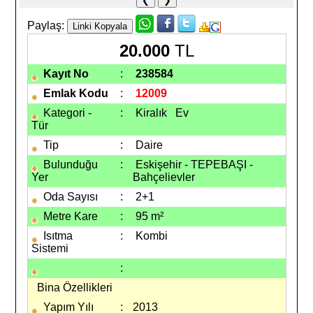
❮
❯
Paylaş:
20.000
TL
Kayıt No
:
238584
Emlak Kodu
:
12009
Kategori -
:
Kiralık
Ev
Tür
Tip
:
Daire
Bulunduğu
:
Eskişehir - TEPEBAŞI -
Yer
Bahçelievler
Oda Sayısı
:
2+1
Metre Kare
:
95 m²
Isıtma
:
Kombi
Sistemi
:
Bina Özellikleri
Yapım Yılı
:
2013