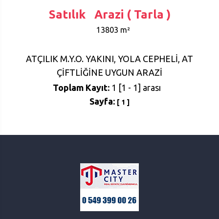
Satılık Arazi ( Tarla )
13803 m²
ATÇILIK M.Y.O. YAKINI, YOLA CEPHELİ, AT
ÇİFTLİĞİNE UYGUN ARAZİ
Toplam Kayıt:
1 [1 - 1] arası
Sayfa:
[
1
]