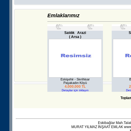
Emlaklarımız
Satılık Arazi
S
( Arsa )
Eskişehir - Sivrihisar
B
Paşakadın Köyü
4.000.000 TL
2
Detaylar için tıklayın
Deta
Topla
Eskibağlar Mah.Tala
MURAT YILMAZ İNŞAAT EMLAK www.mur