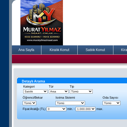
Ana Sayfa
Kiralık Konut
Satılık Konut
Kira
Detaylı Arama
Kategori
Tür
Tip
Öğrenci/Bekar
Isıtma Sistemi
Oda Sayısı
Fiyat Aralığı (TL)
min. -
max.