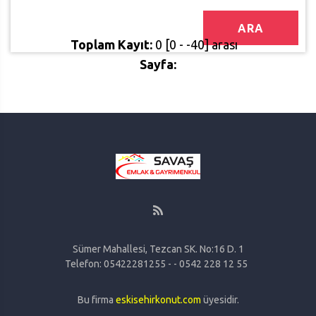
ARA
Toplam Kayıt:
0 [0 - -40] arası
Sayfa:
Sümer Mahallesi, Tezcan SK. No:16 D. 1
Telefon: 05422281255 - - 0542 228 12 55
Bu firma
eskisehirkonut.com
üyesidir.