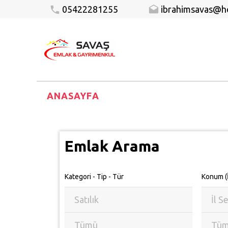
05422281255
ibrahimsavas@ho
ANASAYFA
Emlak Arama
Kategori - Tip - Tür
Konum (İ