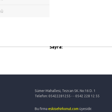
Toplam Kayıt:
0 [0 - -40] arası
Sayfa:
Sümer Mahallesi, Tezcan SK. No:16 D. 1
Telefon: 05422281255 - - 0542 228 12 55
Bu firma
eskisehirkonut.com
üyesidir.