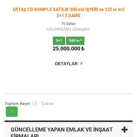
ERTAŞ CD KOMPLE SATILIK 300 m2 İŞYERİ ve 123 er m2
3+1 2 DAİRE
71 Evler
ODUNPAZARI
/
Eskişehir
3+1
540 m²
25.000.000
₺
DETAYLAR
Toplam Kayıt:
1 [1 - 1] arası
1
GÜNCELLEME YAPAN EMLAK VE İNŞAAT
FIRMALARI