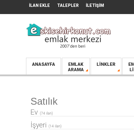
İLAN EKLE
TALEPLER
İLETIŞIM
ANASAYFA
EMLAK
LINKLER
EM
ARAMA
L
Satılık
Ev
(74 ilan)
İşyeri
(14 ilan)