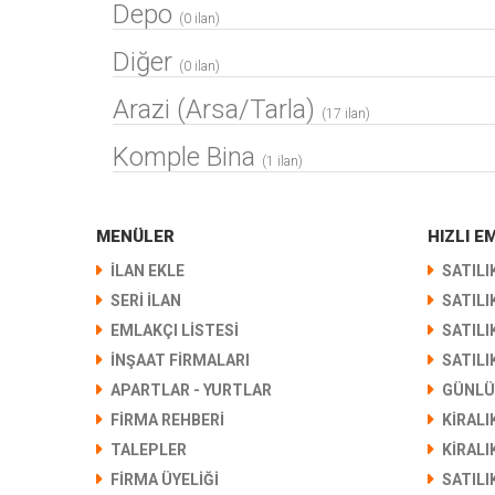
Depo
(0 ilan)
Diğer
(0 ilan)
Arazi (Arsa/Tarla)
(17 ilan)
Komple Bina
(1 ilan)
MENÜLER
HIZLI 
İLAN EKLE
SATILI
SERİ İLAN
SATILI
EMLAKÇI LİSTESİ
SATILI
İNŞAAT FİRMALARI
SATILI
APARTLAR - YURTLAR
GÜNLÜ
FIRMA REHBERI
KIRALI
TALEPLER
KIRALI
FIRMA ÜYELIĞI
SATILI