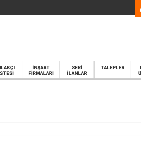
LAKÇI
İNŞAAT
SERI
TALEPLER
İSTESİ
FİRMALARI
İLANLAR
Ü