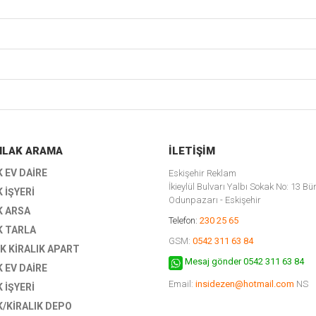
EMLAK ARAMA
İLETIŞIM
K EV DAIRE
Eskişehir Reklam
İkieylül Bulvarı Yalbı Sokak No: 13 Bü
K İŞYERI
Odunpazarı - Eskişehir
K ARSA
Telefon:
230 25 65
K TARLA
GSM:
0542 311 63 84
K KIRALIK APART
Mesaj gönder 0542 311 63 84
K EV DAIRE
Email:
insidezen@hotmail.com
NS
K İŞYERI
K/KIRALIK DEPO