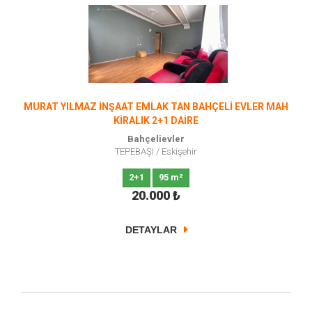
MURAT YILMAZ İNŞAAT EMLAK TAN BAHÇELİ EVLER MAH
KİRALIK 2+1 DAİRE
Bahçelievler
TEPEBAŞI
/
Eskişehir
2+1
95 m²
20.000
₺
DETAYLAR