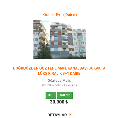
Kiralık Ev ( Daire )
DOĞRUÖZDEN GÖZTEPE MAH. KANALBAŞI SOKAKTA
LÜKS KİRALIK 3+1 DAİRE
Göztepe Mah.
ODUNPAZARI
/
Eskişehir
3+1
160 m²
30.000
₺
DETAYLAR