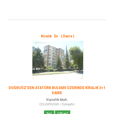
Kiralık Ev ( Daire )
DOĞRUÖZ’DEN ATATÜRK BULVARI ÜZERİNDE KİRALIK 3+1
DAİRE
Vişnelik Mah.
ODUNPAZARI
/
Eskişehir
3+1
135 m²