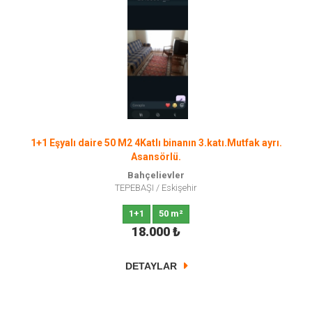
1+1 Eşyalı daire 50 M2 4Katlı binanın 3.katı.Mutfak ayrı.
Asansörlü.
Bahçelievler
TEPEBAŞI
/
Eskişehir
1+1
50 m²
18.000
₺
DETAYLAR