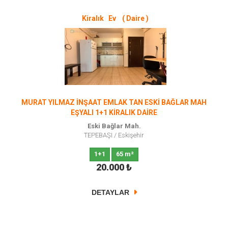
Kiralık Ev ( Daire )
MURAT YILMAZ İNŞAAT EMLAK TAN ESKİ BAĞLAR MAH
EŞYALI 1+1 KİRALIK DAİRE
Eski Bağlar Mah.
TEPEBAŞI
/
Eskişehir
1+1
65 m²
20.000
₺
DETAYLAR