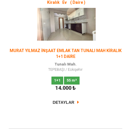
Kiralık Ev ( Daire )
MURAT YILMAZ İNŞAAT EMLAK TAN TUNALI MAH KİRALIK
1+1 DAİRE
Tunalı Mah.
TEPEBAŞI
/
Eskişehir
1+1
55 m²
14.000
₺
DETAYLAR