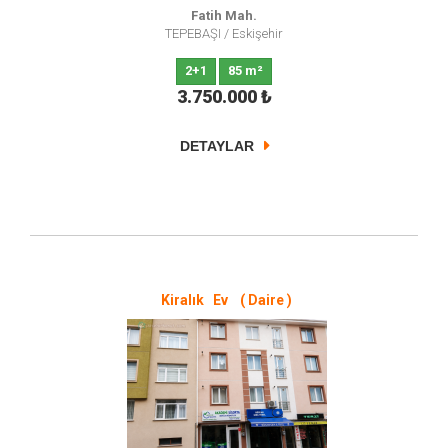
Fatih Mah.
TEPEBAŞI
/
Eskişehir
2+1
85 m²
3.750.000
₺
DETAYLAR
Kiralık Ev ( Daire )