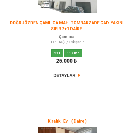
DOĞRUÖZDEN ÇAMLICA MAH. TOMBAKZADE CAD. YAKINI
SIFIR 2+1 DAİRE
Çamlıca
TEPEBAŞI
/
Eskişehir
2+1
117 m²
25.000
₺
DETAYLAR
Kiralık Ev ( Daire )