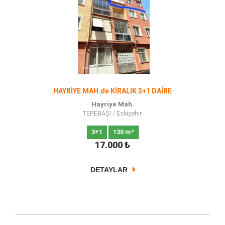
HAYRİYE MAH.de KİRALIK 3+1 DAİRE
Hayriye Mah.
TEPEBAŞI
/
Eskişehir
3+1
130 m²
17.000
₺
DETAYLAR