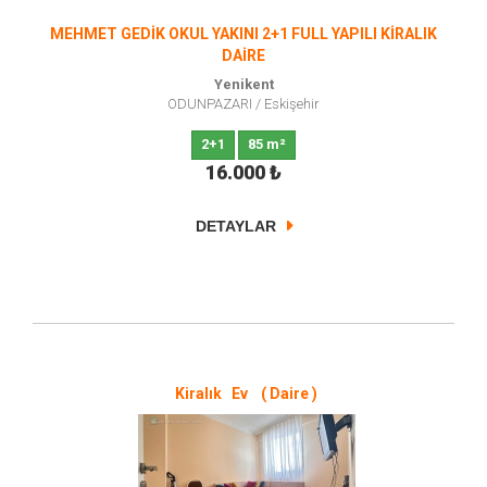
MEHMET GEDİK OKUL YAKINI 2+1 FULL YAPILI KİRALIK
DAİRE
Yenikent
ODUNPAZARI
/
Eskişehir
2+1
85 m²
16.000
₺
DETAYLAR
Kiralık Ev ( Daire )