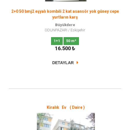
2+0 50 bmj2 eşyalı kombili 2 kat asansör yok güney cepe
yurtların karş
Büyükdere
ODUNPAZARI
/
Eskişehir
1+1
50 m²
16.500
₺
DETAYLAR
Kiralık Ev ( Daire )