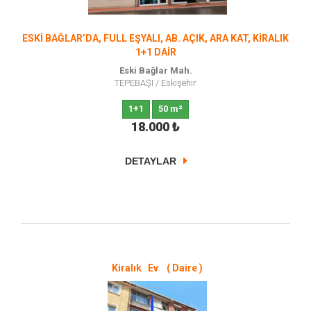
ESKİ BAĞLAR’DA, FULL EŞYALI, AB. AÇIK, ARA KAT, KİRALIK
1+1 DAİR
Eski Bağlar Mah.
TEPEBAŞI
/
Eskişehir
1+1
50 m²
18.000
₺
DETAYLAR
Kiralık Ev ( Daire )