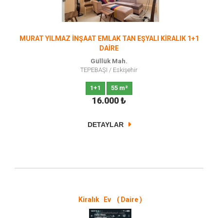
MURAT YILMAZ İNŞAAT EMLAK TAN EŞYALI KİRALIK 1+1
DAİRE
Güllük Mah.
TEPEBAŞI
/
Eskişehir
1+1
55 m²
16.000
₺
DETAYLAR
Kiralık Ev ( Daire )