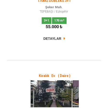
170M2 DUBLEKS 3+1
Şeker Mah.
TEPEBAŞI
/
Eskişehir
3+1
170 m²
55.000
₺
DETAYLAR
Kiralık Ev ( Daire )