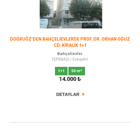
DOĞRUÖZ’DEN BAHÇELİEVLERDE PROF. DR. ORHAN OĞUZ
CD. KİRALIK 1+1
Bahçelievler
TEPEBAŞI
/
Eskişehir
1+1
50 m²
14.000
₺
DETAYLAR