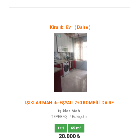
Kiralık Ev ( Daire )
IŞIKLAR MAH.de EŞYALI 2+0 KOMBİLİ DAİRE
Işıklar Mah.
TEPEBAŞI
/
Eskişehir
1+1
65 m²
20.000
₺