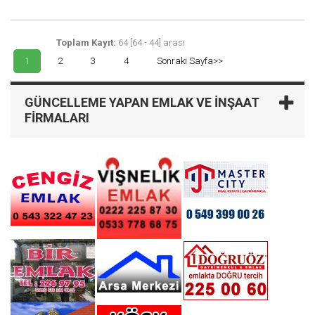
Toplam Kayıt:
64 [64 - 44] arası
1
2
3
4
Sonraki Sayfa>>
GÜNCELLEME YAPAN EMLAK VE İNŞAAT
FIRMALARI