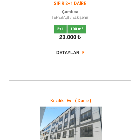
SIFIR 2+1 DAİRE
Çamlıca
TEPEBAŞI
/
Eskişehir
2+1
100 m²
23.000
₺
DETAYLAR
Kiralık Ev ( Daire )