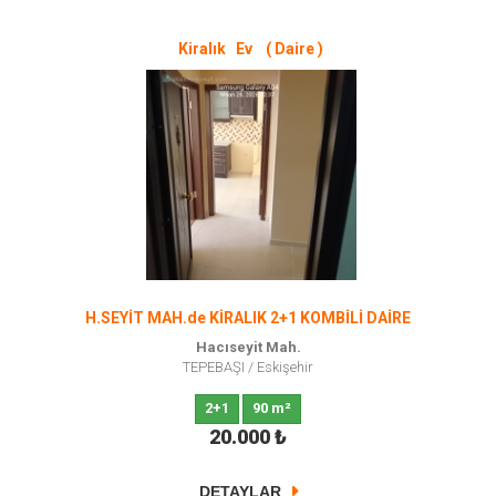
Kiralık Ev ( Daire )
H.SEYİT MAH.de KİRALIK 2+1 KOMBİLİ DAİRE
Hacıseyit Mah.
TEPEBAŞI
/
Eskişehir
2+1
90 m²
20.000
₺
DETAYLAR