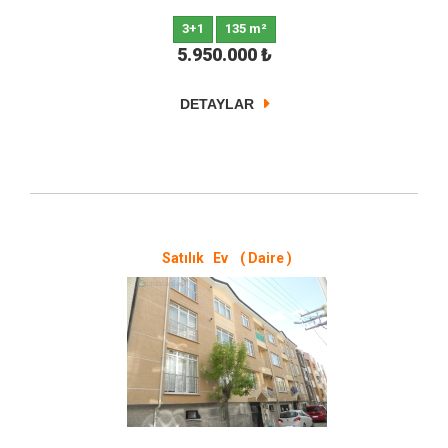
3+1
135 m²
5.950.000
₺
DETAYLAR
Satılık Ev ( Daire )