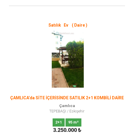
Satılık Ev ( Daire )
ÇAMLICA’da SİTE İÇERİSİNDE SATILIK 2+1 KOMBİLİ DAİRE
Çamlıca
TEPEBAŞI
/
Eskişehir
2+1
95 m²
3.250.000
₺