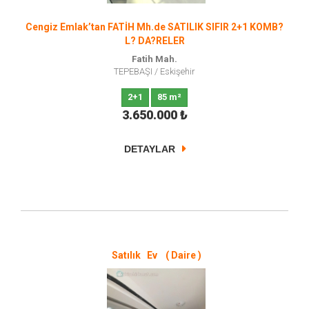
Cengiz Emlak’tan FATİH Mh.de SATILIK SIFIR 2+1 KOMB?
L? DA?RELER
Fatih Mah.
TEPEBAŞI
/
Eskişehir
2+1
85 m²
3.650.000
₺
DETAYLAR
Satılık Ev ( Daire )