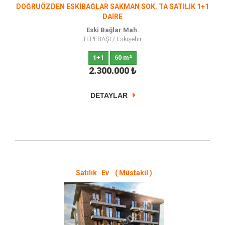
DOĞRUÖZDEN ESKİBAĞLAR SAKMAN SOK. TA SATILIK 1+1
DAİRE
Eski Bağlar Mah.
TEPEBAŞI
/
Eskişehir
1+1
60 m²
2.300.000
₺
DETAYLAR
Satılık Ev ( Müstakil )