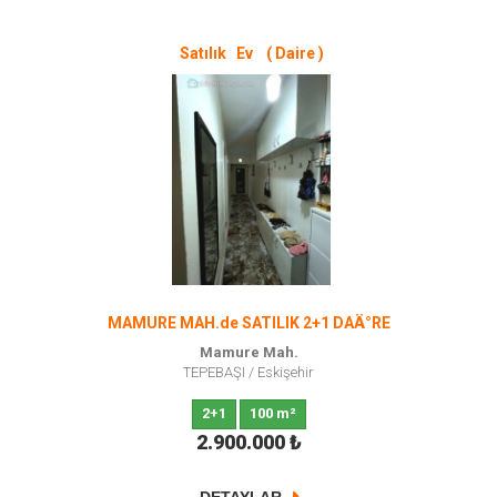
Satılık Ev ( Daire )
MAMURE MAH.de SATILIK 2+1 DAÄ°RE
Mamure Mah.
TEPEBAŞI
/
Eskişehir
2+1
100 m²
2.900.000
₺