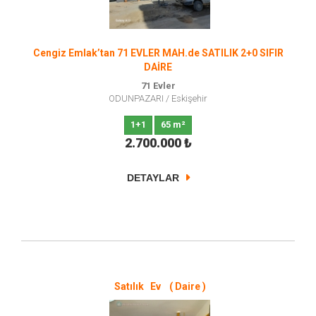
Cengiz Emlak’tan 71 EVLER MAH.de SATILIK 2+0 SIFIR
DAİRE
71 Evler
ODUNPAZARI
/
Eskişehir
1+1
65 m²
2.700.000
₺
DETAYLAR
Satılık Ev ( Daire )