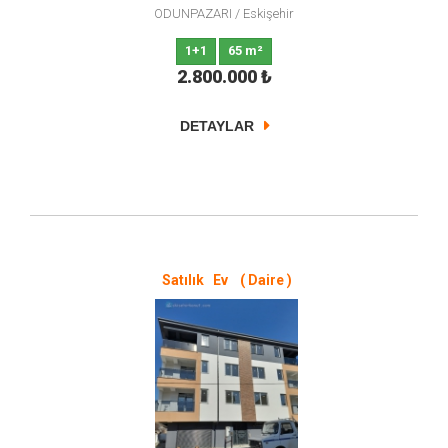
ODUNPAZARI
/
Eskişehir
1+1
65 m²
2.800.000
₺
DETAYLAR
Satılık Ev ( Daire )