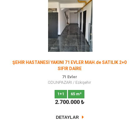
ŞEHİR HASTANESİ YAKINI 71 EVLER MAH.de SATILIK 2+0
SIFIR DAİRE
71 Evler
ODUNPAZARI
/
Eskişehir
1+1
65 m²
2.700.000
₺
DETAYLAR