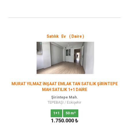
Satılık Ev ( Daire )
MURAT YILMAZ İNŞAAT EMLAK TAN SATILIK ŞİRİNTEPE
MAH SATILIK 1+1 DAİRE
Şirintepe Mah.
TEPEBAŞI
/
Eskişehir
1+1
50 m²
1.750.000
₺