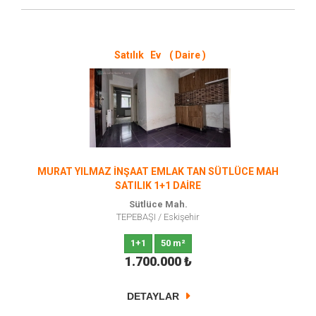
Satılık Ev ( Daire )
MURAT YILMAZ İNŞAAT EMLAK TAN SÜTLÜCE MAH
SATILIK 1+1 DAİRE
Sütlüce Mah.
TEPEBAŞI
/
Eskişehir
1+1
50 m²
1.700.000
₺
DETAYLAR