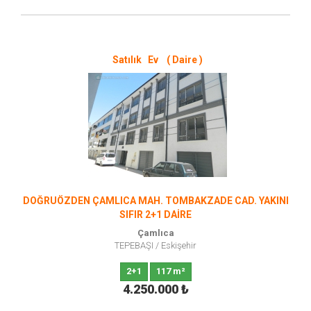
Satılık Ev ( Daire )
DOĞRUÖZDEN ÇAMLICA MAH. TOMBAKZADE CAD. YAKINI
SIFIR 2+1 DAİRE
Çamlıca
TEPEBAŞI
/
Eskişehir
2+1
117 m²
4.250.000
₺