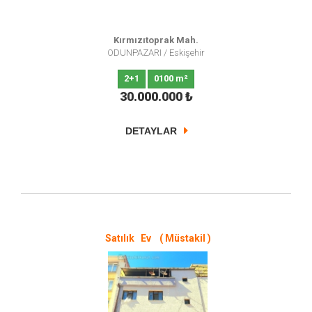
Kırmızıtoprak Mah.
ODUNPAZARI
/
Eskişehir
2+1
0100 m²
30.000.000
₺
DETAYLAR
Satılık Ev ( Müstakil )