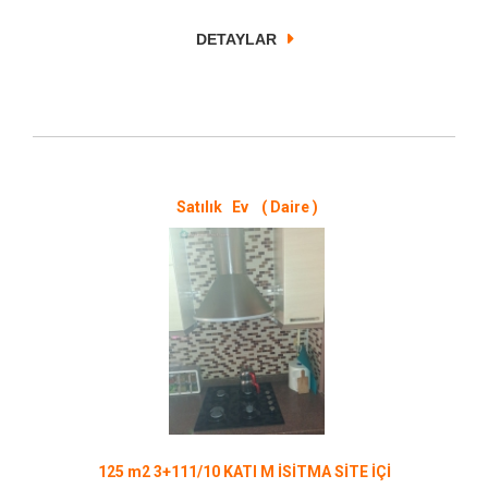
DETAYLAR
Satılık Ev ( Daire )
125 m2 3+111/10 KATI M İSİTMA SİTE İÇİ