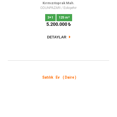
Kırmızıtoprak Mah.
ODUNPAZARI
/
Eskişehir
3+1
125 m²
5.200.000
₺
DETAYLAR
Satılık Ev ( Daire )