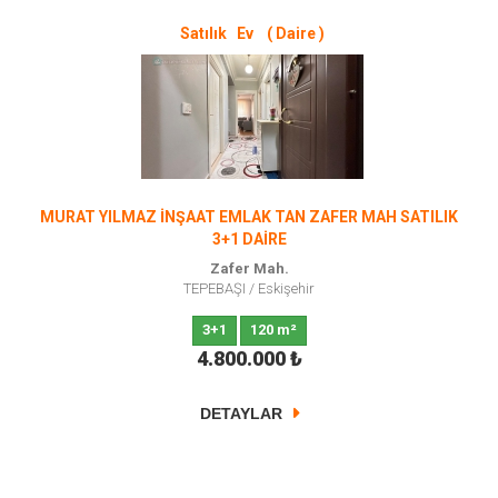
Satılık Ev ( Daire )
MURAT YILMAZ İNŞAAT EMLAK TAN ZAFER MAH SATILIK
3+1 DAİRE
Zafer Mah.
TEPEBAŞI
/
Eskişehir
3+1
120 m²
4.800.000
₺
DETAYLAR