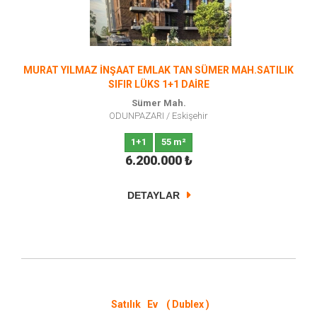
MURAT YILMAZ İNŞAAT EMLAK TAN SÜMER MAH.SATILIK
SIFIR LÜKS 1+1 DAİRE
Sümer Mah.
ODUNPAZARI
/
Eskişehir
1+1
55 m²
6.200.000
₺
DETAYLAR
Satılık Ev ( Dublex )