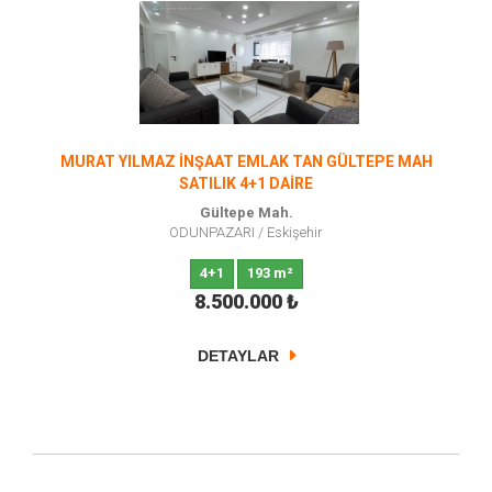
MURAT YILMAZ İNŞAAT EMLAK TAN GÜLTEPE MAH
SATILIK 4+1 DAİRE
Gültepe Mah.
ODUNPAZARI
/
Eskişehir
4+1
193 m²
8.500.000
₺
DETAYLAR