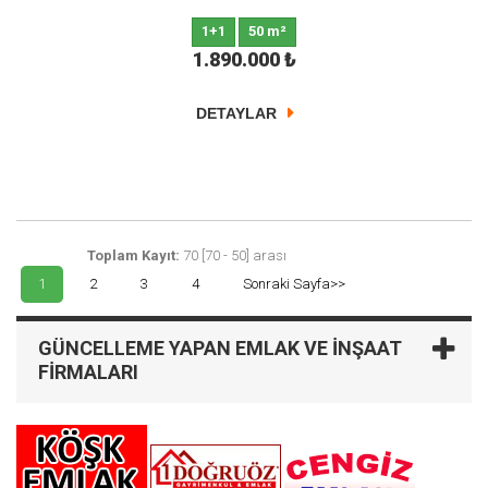
1+1
50 m²
1.890.000
₺
DETAYLAR
Toplam Kayıt:
70 [70 - 50] arası
1
2
3
4
Sonraki Sayfa>>
GÜNCELLEME YAPAN EMLAK VE İNŞAAT
FIRMALARI