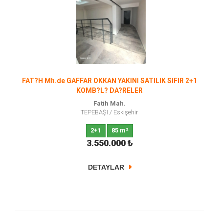
FAT?H Mh.de GAFFAR OKKAN YAKINI SATILIK SIFIR 2+1
KOMB?L? DA?RELER
Fatih Mah.
TEPEBAŞI
/
Eskişehir
2+1
85 m²
3.550.000
₺
DETAYLAR