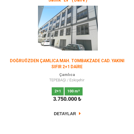
Satılık Ev ( Daire )
DOĞRUÖZDEN ÇAMLICA MAH. TOMBAKZADE CAD. YAKINI
SIFIR 2+1 DAİRE
Çamlıca
TEPEBAŞI
/
Eskişehir
2+1
100 m²
3.750.000
₺
DETAYLAR