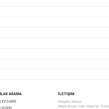
EMLAK ARAMA
İLETIŞIM
K EV DAIRE
Eskişehir Reklam
İkieylül Bulvarı Yalbı Sokak No: 13 Bü
K İŞYERI