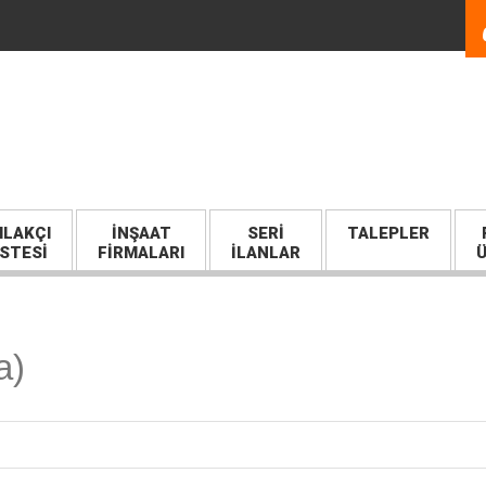
LAKÇI
İNŞAAT
SERI
TALEPLER
İSTESİ
FİRMALARI
İLANLAR
Ü
a)