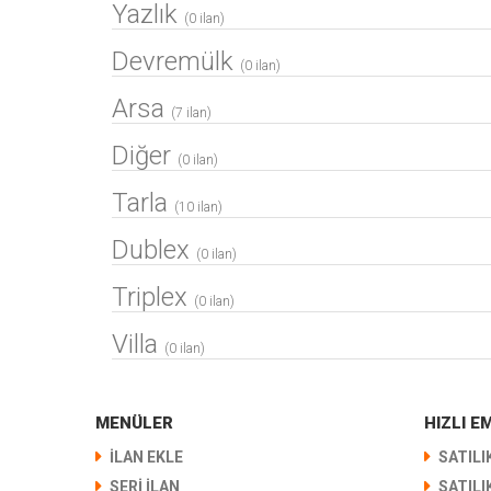
Yazlık
(0 ilan)
Devremülk
(0 ilan)
Arsa
(7 ilan)
Diğer
(0 ilan)
Tarla
(10 ilan)
Dublex
(0 ilan)
Triplex
(0 ilan)
Villa
(0 ilan)
MENÜLER
HIZLI 
İLAN EKLE
SATILI
SERİ İLAN
SATILI