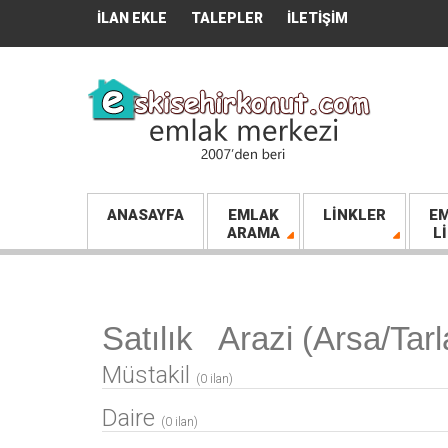
İLAN EKLE
TALEPLER
İLETIŞIM
ANASAYFA
EMLAK
LINKLER
EM
ARAMA
L
Satılık Arazi (Arsa/Tarl
Müstakil
(0 ilan)
Daire
(0 ilan)