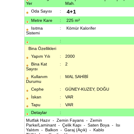
Yer
Mah.
Oda Sayısı
:
4+1
Metre Kare
:
225 m²
Isıtma
:
Kömür Kalorifer
Sistemi
:
Bina Özellikleri
Yapım Yılı
:
2000
Bina Kat
:
2
Sayısı
Kullanım
:
MAL SAHİBİ
Durumu
Cephe
:
GÜNEY-KUZEY, DOĞU
İskan
:
VAR
Tapu
:
VAR
Detaylar
:
Mutfak Hazır - Zemin Fayans - Zemin
Parke/Laminant - Çelik Kapı - Saten Boya - Isı
Yalıtım - Balkon - Garaj (Açık) - Kablo