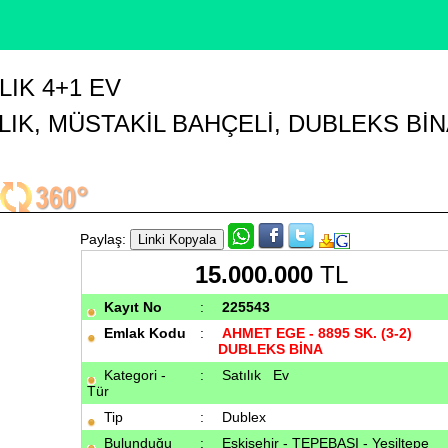
LIK 4+1 EV
IK, MÜSTAKİL BAHÇELİ, DUBLEKS Bİ
Paylaş:
15.000.000
TL
Kayıt No
:
225543
Emlak Kodu
:
AHMET EGE - 8895 SK. (3-2)
DUBLEKS BİNA
Kategori -
:
Satılık Ev
Tür
Tip
:
Dublex
Bulunduğu
:
Eskişehir - TEPEBAŞI - Yeşiltepe