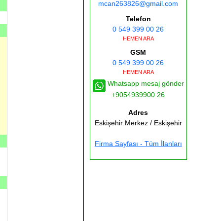
mcan263826@gmail.com
Telefon
0 549 399 00 26
HEMEN ARA
GSM
0 549 399 00 26
HEMEN ARA
Whatsapp mesaj gönder
+9054939900 26
Adres
Eskişehir
Merkez / Eskişehir
Firma Sayfası - Tüm İlanları