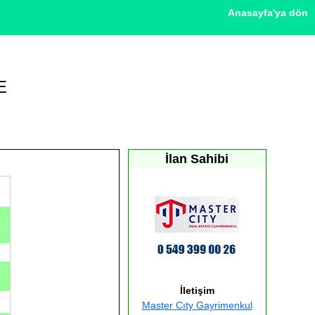
Anasayfa'ya dön
E
İlan Sahibi
İletişim
Master Cıty Gayrimenkul