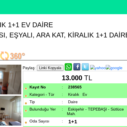
K 1+1 EV DAIRE
I, EŞYALI, ARA KAT, KİRALIK 1+1 DAİR
Paylaş:
13.000
TL
Kayıt No
:
238565
Kategori - Tür
:
Kiralık
Ev
Tip
:
Daire
Bulunduğu Yer
:
Eskişehir - TEPEBAŞI - Sütlüce
Mah.
Oda Sayısı
:
1+1