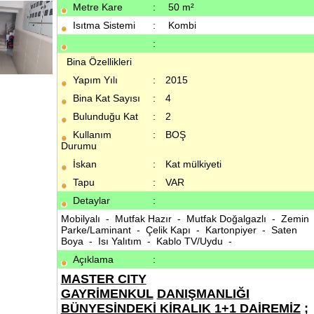
Metre Kare
:
50 m²
Isıtma Sistemi
:
Kombi
:
Bina Özellikleri
Yapım Yılı
:
2015
Bina Kat Sayısı
:
4
Bulunduğu Kat
:
2
Kullanım
:
BOŞ
Durumu
İskan
:
Kat mülkiyeti
Tapu
:
VAR
Detaylar
:
Mobilyalı - Mutfak Hazır - Mutfak Doğalgazlı - Zemin
Parke/Laminant - Çelik Kapı - Kartonpiyer - Saten
Boya - Isı Yalıtım - Kablo TV/Uydu -
Açıklama
:
MASTER CITY
GAYRİMENKUL
DANIŞMANLIĞI
BÜNYESİNDEKİ KİRALIK 1+1 DAİREMİZ
;