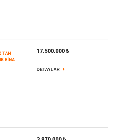
17.500.000
₺
K TAN
K BİNA
DETAYLAR
3.870.000
₺