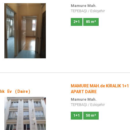
Mamure Mah.
TEPEBAŞI
/
Eskişehir
2+1
85 m²
MAMURE MAH.de KİRALIK 1+1 
lık Ev ( Daire )
APART DAİRE
Mamure Mah.
TEPEBAŞI
/
Eskişehir
1+1
50 m²