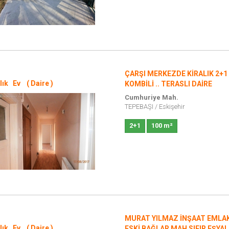
ÇARŞI MERKEZDE KİRALIK 2+1
lık Ev ( Daire )
KOMBİLİ .. TERASLI DAİRE
Cumhuriye Mah.
TEPEBAŞI
/
Eskişehir
2+1
100 m²
MURAT YILMAZ İNŞAAT EMLA
lık Ev ( Daire )
ESKİ BAĞLAR MAH SIFIR EŞYAL