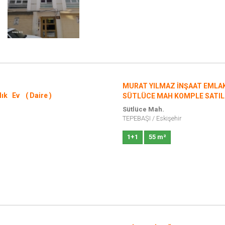
MURAT YILMAZ İNŞAAT EMLA
lık Ev ( Daire )
SÜTLÜCE MAH KOMPLE SATILI
Sütlüce Mah.
TEPEBAŞI
/
Eskişehir
1+1
55 m²