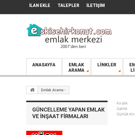
İLAN EKLE
TALEPLER
İLETIŞIM
ANASAYFA
EMLAK
LINKLER
EM
ARAMA
L
Emlak Arama -
Kiralık
GÜNCELLEME YAPAN EMLAK
Satılık
Günlük Kir
VE İNŞAAT FIRMALARI