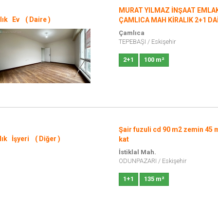
MURAT YILMAZ İNŞAAT EMLA
lık Ev ( Daire )
ÇAMLICA MAH KİRALIK 2+1 DA
Çamlıca
TEPEBAŞI
/
Eskişehir
2+1
100 m²
Şair fuzuli cd 90 m2 zemin 45
ılık
İşyeri
( Diğer )
kat
İstiklal Mah.
ODUNPAZARI
/
Eskişehir
1+1
135 m²