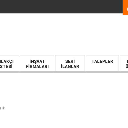
LAKÇI
İNŞAAT
SERI
TALEPLER
İSTESİ
FİRMALARI
İLANLAR
Ü
alık