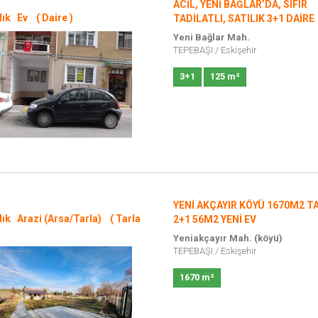
ACİL, YENİ BAĞLAR’DA, SIFIR
lık Ev ( Daire )
TADİLATLI, SATILIK 3+1 DAİRE
Yeni Bağlar Mah.
TEPEBAŞI
/
Eskişehir
3+1
125 m²
YENİ AKÇAYIR KÖYÜ 1670M2 T
lık Arazi (Arsa/Tarla) ( Tarla
2+1 56M2 YENİ EV
Yeniakçayır Mah. (köyü)
TEPEBAŞI
/
Eskişehir
1670 m²