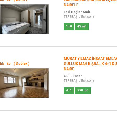
DAİRELE
Eski Bağlar Mah.
TEPEBAŞI
/
Eskişehir
1+0
45 m²
MURAT YILMAZ İNŞAAT EMLA
lık Ev ( Dublex )
GÜLLÜK MAH KİŞRALIK 4+1 D
DAİRE
Güllük Mah.
TEPEBAŞI
/
Eskişehir
4+1
270 m²