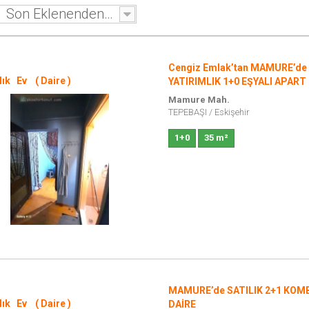
Son Eklenenden - Eskiye
Cengiz Emlak’tan MAMURE’de 
lık Ev ( Daire )
YATIRIMLIK 1+0 EŞYALI APART
Mamure Mah.
TEPEBAŞI
/
Eskişehir
1+0
35 m²
MAMURE’de SATILIK 2+1 KOMB
lık Ev ( Daire )
DAİRE